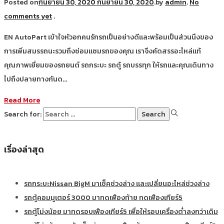
Posted on
กันยายน 30, 2020
กันยายน 30, 2020
.
by
admin
.
No
comments yet
.
EN AutoPart เข้าใจหัวอกคนรักรถเป็นอย่างดีและพร้อมเป็นส่วนนึงของ
การเพิ่มสมรรถนะรวมถึงซ่อมแซมรถของคุณ เราจึงคัดสรรอะไหล่แท้
คุณภาพเยี่ยมของรถยนต์ รถกระบะ รถตู้ รถบรรทุก ให้รถและคุณเดินทาง
ไปถึงปลายทางกันด…
Read More
Search for:
เรื่องล่าสุด
รถกระบะNissan BigM มาเช็คช่วงล่าง และเปลี่ยนอะไหล่ช่วงล่าง
รถตู้คอมมูเตอร์ 3000 มาทดเฟืองท้าย ทดเฟืองเกียร์5
รถตู้โม่งน้อย มาทดรอบเฟืองเกียร์5 เพื่อให้รอบเครื่องต่ำลงกว่าเดิม