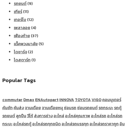
รถยนต์
(9)
เกียร์
(11)
เทอร์โบ
(12)
เพลาลอย
(4)
เฟืองท้าย
(37)
แร็คพวงมาลัย
(5)
ไดชาร์จ
(2)
ไดสตาร์ท
(1)
Popular Tags
commuter
Dmax
ENAutopart
INNOVA
TOYOTA
VIGO
คอมมูเตอร์
คันชัก
คันส่ง
จานเดือย
จานเดือยหมู
ซ่อมรถ
ซ่อมรถยนต์
รถกระบะ
รถตู้
รถยนต์
ลูกปืน
วีโก้
ส่งการช่าง
อะไหล่
อะไหล่คุณภาพ
อะไหล่รถ
อะไหล่รถ
กระบะ
อะไหล่รถตู้
อะไหล่รถทุกชนิด
อะไหล่รถบรรทุก
อะไหล่รถราคาถูก
อิน