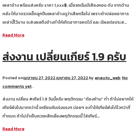
เพลาข้าง พร้อมส่งครับ sาคา 1,xxx฿. เมื่อรถเริ่มมีเสียงหอน ดัง จากด้าน
หลัง ให้มาตรวจเช็คลูกปืนเพลาข้างดูว่าเสียหรือไม่ เพราะถ้าปล่อยอาการ
เหล่านี้ไว้นาน จะส่งผลถึงข้างทำให้เกิดอาการคดได้ และ มีผลต่อประส…
Read More
ส่งงาน เปลี่ยนเกียร์ 1.9 ครับ
Posted on
เมษายน 27, 2022
เมษายน 27, 2022
.
by
enauto_web
.
No
comments yet
.
ส่งงาน เปลี่ยน #เกียร์ 1.9 วันนี้ครับ พฤติกรรม “ต้องห้าม” ทำ ถ้าไม่อยากให้
เกียร์พังไปมากกว่านี้ เหยียบคันเร่งแรงๆ บ่อยๆ จะทำให้เกียร์พังได้ไวกว่าที่
กำหนด ถ้าไม่จำเป็นควรหลีกเลี่ยงพฤติกรรมนี้ ใส่เกียร์…
Read More