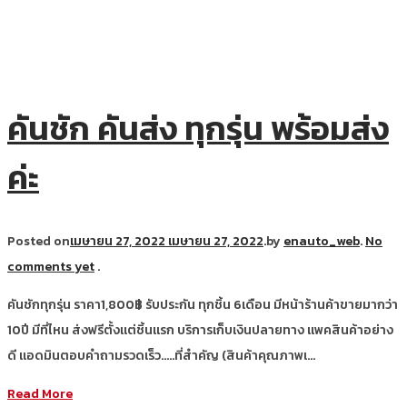
คันชัก คันส่ง ทุกรุ่น พร้อมส่ง
ค่ะ
Posted on
เมษายน 27, 2022
เมษายน 27, 2022
.
by
enauto_web
.
No
comments yet
.
คันชักทุกรุ่น ราคา1,800฿ รับประกัน ทุกชิ้น 6เดือน มีหน้าร้านค้าขายมากว่า
10ปี มีที่ไหน ส่งฟรีตั้งแต่ชิ้นแรก บริการเก็บเงินปลายทาง แพคสินค้าอย่าง
ดี แอดมินตอบคำถามรวดเร็ว…..ที่สำคัญ (สินค้าคุณภาพเ…
Read More