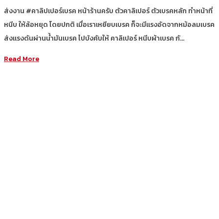
ส่งงาน #คาลิปเปอร์เบรค หน้าร้านครับ ตัวคาลิเปอร์ ตัวเบรคหลัก ทำหน้าที่
หนีบ ให้ล้อหยุด โดยปกติ เมื่อเราเหยียบเบรค ก็จะมีแรงอัดจากหม้อลมเบรค
ส่งแรงดันผ่านน้ำมันเบรค ไปบังคับให้ คาลิเปอร์ หนีบผ้าเบรค กั…
Read More