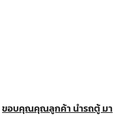
ขอบคุณคุณลูกค้า นำรถตู้ มา