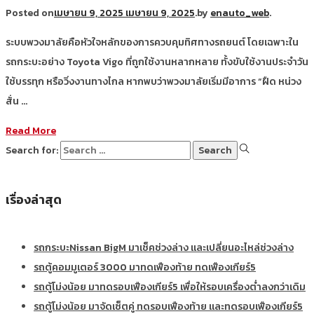
Posted on
เมษายน 9, 2025
เมษายน 9, 2025
.
by
enauto_web
.
ระบบพวงมาลัยคือหัวใจหลักของการควบคุมทิศทางรถยนต์ โดยเฉพาะใน
รถกระบะอย่าง Toyota Vigo ที่ถูกใช้งานหลากหลาย ทั้งขับใช้งานประจำวัน
ใช้บรรทุก หรือวิ่งงานทางไกล หากพบว่าพวงมาลัยเริ่มมีอาการ “ฝืด หน่วง
สั่น …
Read More
Search for:
เรื่องล่าสุด
รถกระบะNissan BigM มาเช็คช่วงล่าง และเปลี่ยนอะไหล่ช่วงล่าง
รถตู้คอมมูเตอร์ 3000 มาทดเฟืองท้าย ทดเฟืองเกียร์5
รถตู้โม่งน้อย มาทดรอบเฟืองเกียร์5 เพื่อให้รอบเครื่องต่ำลงกว่าเดิม
รถตู้โม่งน้อย มาจัดเซ็ตคู่ ทดรอบเฟืองท้าย และทดรอบเฟืองเกียร์5