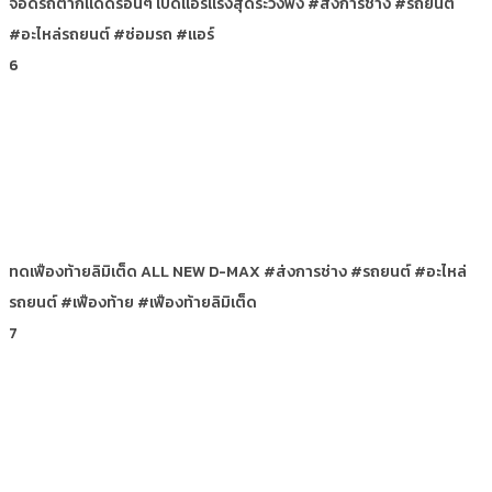
จอดรถตากแดดร้อนๆ เปิดแอร์แรงสุดระวังพัง #ส่งการช่าง #รถยนต์
#อะไหล่รถยนต์ #ซ่อมรถ #แอร์
6
ทดเฟืองท้ายลิมิเต็ด ALL NEW D-MAX #ส่งการช่าง #รถยนต์ #อะไหล่
รถยนต์ #เฟืองท้าย #เฟืองท้ายลิมิเต็ด
7