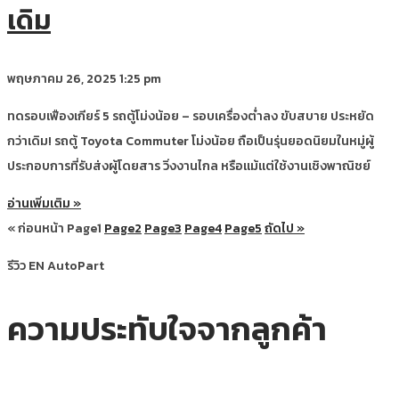
เดิม
พฤษภาคม 26, 2025
1:25 pm
ทดรอบเฟืองเกียร์ 5 รถตู้โม่งน้อย – รอบเครื่องต่ำลง ขับสบาย ประหยัด
กว่าเดิม! รถตู้ Toyota Commuter โม่งน้อย ถือเป็นรุ่นยอดนิยมในหมู่ผู้
ประกอบการที่รับส่งผู้โดยสาร วิ่งงานไกล หรือแม้แต่ใช้งานเชิงพาณิชย์
อ่านเพิ่มเติม »
« ก่อนหน้า
Page
1
Page
2
Page
3
Page
4
Page
5
ถัดไป »
รีวิว EN AutoPart
ความประทับใจจากลูกค้า