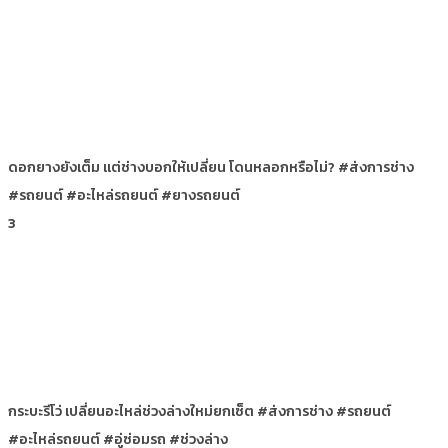
ดอกยางยังเต็ม แต่ช่างบอกให้เปลี่ยน โดนหลอกหรือไม่? #ส่งการช่าง
#รถยนต์ #อะไหล่รถยนต์ #ยางรถยนต์
3
กระบะรีโว่ เปลี่ยนอะไหล่ช่วงล่างใหม่ยกเซ็ต #ส่งการช่าง #รถยนต์
#อะไหล่รถยนต์ #อู่ซ่อมรถ #ช่วงล่าง