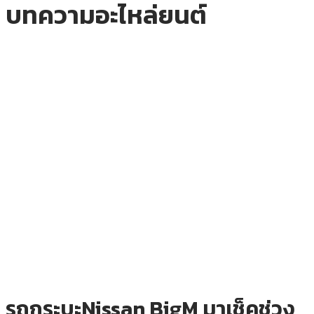
บทความอะไหล่ยนต์
รถกระบะNissan BigM มาเช็คช่วง