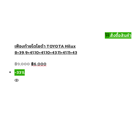
สั่งซื้อสินค้า
เฟืองท้ายโตโยต้า TOYOTA Hilux
8×39,9×41,10×41,10×43,11×41,11×43
฿
9,000
฿
6,000
-33%