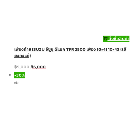
สั่งซื้อสินค้า
เฟืองท้าย ISUZU อีซูซุ ดีแมก TFR 2500 เฟือง 10×41 10×43 (เซี
ยงกงแท้)
฿
9,000
฿
6,000
-30%