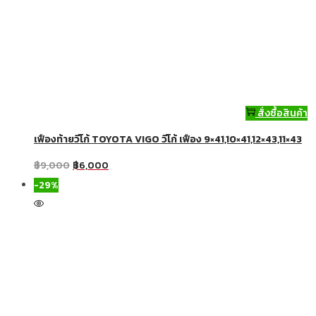
สั่งซื้อสินค้า
เฟืองท้ายวีโก้ TOYOTA VIGO วีโก้ เฟือง 9×41,10×41,12×43,11×43
฿
9,000
฿
6,000
-29%