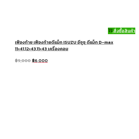
สั่งซื้อสินค้า
เฟืองท้าย เฟืองท้ายดีแม็ก ISUZU อีซูซุ ดีแม็ก D-max
11×41,12×43,11×43 เครื่องคอม
฿
9,000
฿
6,000