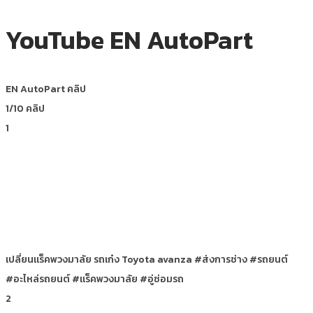
YouTube EN AutoPart
EN AutoPart คลิป
1
/10
คลิป
1
เปลี่ยนแร็คพวงมาลัย รถเก๋ง Toyota avanza #ส่งการช่าง #รถยนต์
#อะไหล่รถยนต์ #แร็คพวงมาลัย #อู่ซ่อมรถ
2