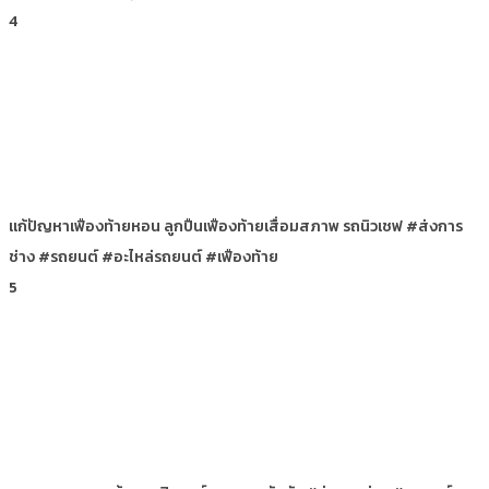
4
แก้ปัญหาเฟืองท้ายหอน ลูกปืนเฟืองท้ายเสื่อมสภาพ รถนิวเชฟ #ส่งการ
ช่าง #รถยนต์ #อะไหล่รถยนต์ #เฟืองท้าย
5