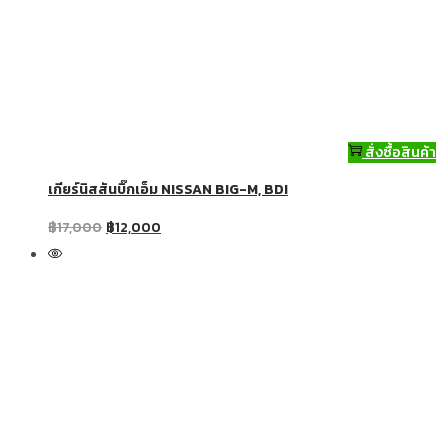
สั่งซื้อสินค้า
เกียร์นิสสันบิ๊กเอ็ม NISSAN BIG-M, BDI
฿
17,000
฿
12,000