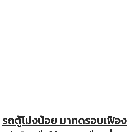
รถตู้โม่งน้อย มาทดรอบเฟือง