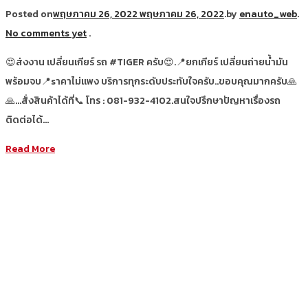
Posted on
พฤษภาคม 26, 2022
พฤษภาคม 26, 2022
.
by
enauto_web
.
No comments yet
.
😍ส่งงาน เปลี่ยนเกียร์ รถ #TIGER ครับ😍.📍ยกเกียร์ เปลี่ยนถ่ายน้ำมัน
พร้อมจบ📍sาคาไม่แพง บริการทุกระดับประทับใจครับ..ขอบคุณมากครับ🙏
🙏…สั่งสินค้าได้ที่📞 โทร : 081-932-4102.สนใจปรึกษาปัญหาเรื่องรถ
ติดต่อได้…
Read More