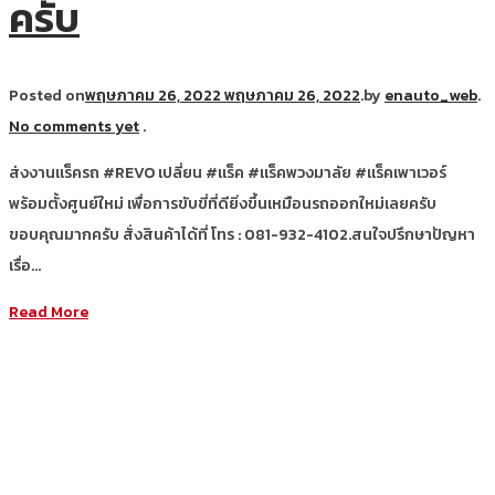
ครับ
Posted on
พฤษภาคม 26, 2022
พฤษภาคม 26, 2022
.
by
enauto_web
.
No comments yet
.
ส่งงานแร็ครถ #REVO เปลี่ยน #แร็ค #แร็คพวงมาลัย #แร็คเพาเวอร์
พร้อมตั้งศูนย์ใหม่ เพื่อการขับขี่ที่ดียิ่งขึ้นเหมือนรถออกใหม่เลยครับ
ขอบคุณมากครับ สั่งสินค้าได้ที่ โทร : 081-932-4102.สนใจปรึกษาปัญหา
เรื่อ…
Read More