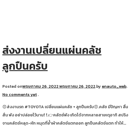
ส่งงานเปลี่ยนแผ่นคลัช
ลูกปืนครับ
Posted on
พฤษภาคม 26, 2022
พฤษภาคม 26, 2022
.
by
enauto_web
.
No comments yet
.
😍ส่งงานรถ #TOYOTA เปลี่ยนแผ่นคลัช + ลูกปืนครับ😍.คลัช มีปัญหา ลื่น
สั่น พัง อย่าปล่อยไว้นาน❗ ❗.👉คลัตช์พัง เกิดได้จากหลายสาเหตุอาทิ สปริง
จานคลัตช์หลุด-หัก หมุดที่ย้ำผ้าคลัตช์แตกออก ลูกปืนคลัตช์แตก ทำให้…