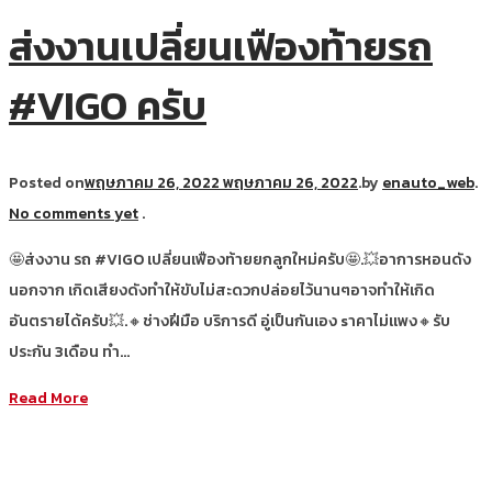
ส่งงานเปลี่ยนเฟืองท้ายรถ
#VIGO ครับ
Posted on
พฤษภาคม 26, 2022
พฤษภาคม 26, 2022
.
by
enauto_web
.
No comments yet
.
🤩ส่งงาน รถ #VIGO เปลี่ยนเฟืองท้ายยกลูกใหม่ครับ🤩.💥อาการหอนดัง
นอกจาก เกิดเสียงดังทำให้ขับไม่สะดวกปล่อยไว้นานๆอาจทำให้เกิด
อันตรายได้ครับ💥.🔸ช่างฝีมือ บริการดี อู่เป็นกันเอง sาคาไม่แพง🔸รับ
ประกัน 3เดือน ทำ…
Read More