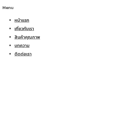
Menu
หน้าแรก
เกี่ยวกับเรา
สินค้าคุณภาพ
บทความ
ติดต่อเรา