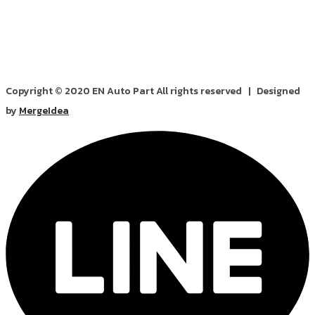
Copyright © 2020 EN Auto Part All rights reserved | Designed
by
MergeIdea