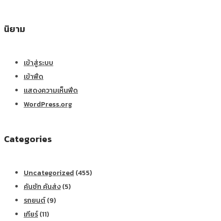
นิยาม
เข้าสู่ระบบ
เข้าฟีด
แสดงความเห็นฟีด
WordPress.org
Categories
Uncategorized
(455)
คันชัก คันส่ง
(5)
รถยนต์
(9)
เกียร์
(11)