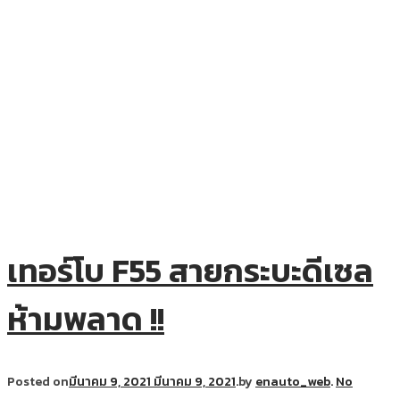
เทอร์โบ F55 สายกระบะดีเซล
ห้ามพลาด !!
Posted on
มีนาคม 9, 2021
มีนาคม 9, 2021
.
by
enauto_web
.
No