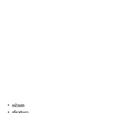
หน้าแรก
เกี่ยวกับเรา