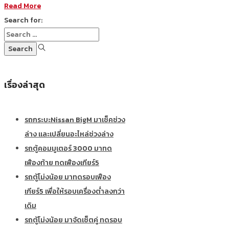
Read More
Search for:
เรื่องล่าสุด
รถกระบะNissan BigM มาเช็คช่วง
ล่าง และเปลี่ยนอะไหล่ช่วงล่าง
รถตู้คอมมูเตอร์ 3000 มาทด
เฟืองท้าย ทดเฟืองเกียร์5
รถตู้โม่งน้อย มาทดรอบเฟือง
เกียร์5 เพื่อให้รอบเครื่องต่ำลงกว่า
เดิม
รถตู้โม่งน้อย มาจัดเซ็ตคู่ ทดรอบ