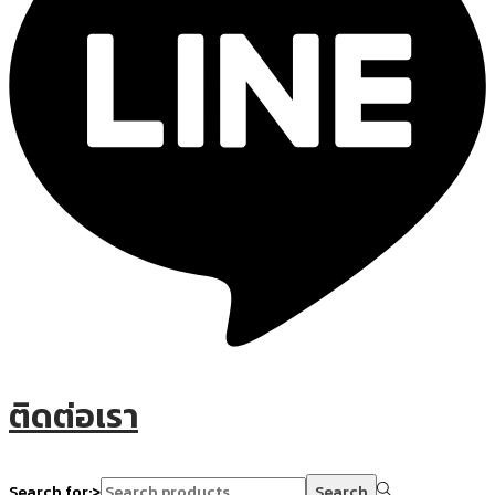
ติดต่อเรา
Search for:>
Search