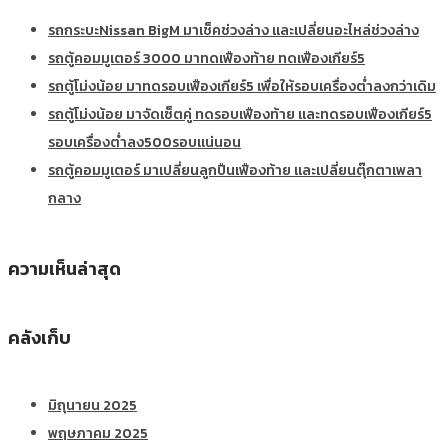
รถกระบะNissan BigM มาเช็คช่วงล่าง และเปลี่ยนอะไหล่ช่วงล่าง
รถตู้คอมมูเตอร์ 3000 มาทดเฟืองท้าย ทดเฟืองเกียร์5
รถตู้โม่งน้อย มาทดรอบเฟืองเกียร์5 เพื่อให้รอบเครื่องต่ำลงกว่าเดิม
รถตู้โม่งน้อย มาจัดเซ็ตคู่ ทดรอบเฟืองท้าย และทดรอบเฟืองเกียร์5
รอบเครื่องต่ำลง500รอบแน่นอน
รถตู้คอมมูเตอร์ มาเปลี่ยนลูกปืนเฟืองท้าย และเปลี่ยนตุ๊กตาเพลา
กลาง
ความเห็นล่าสุด
คลังเก็บ
มิถุนายน 2025
พฤษภาคม 2025