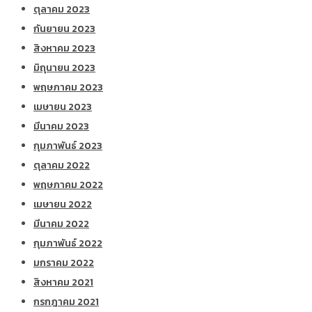
ตุลาคม 2023
กันยายน 2023
สิงหาคม 2023
มิถุนายน 2023
พฤษภาคม 2023
เมษายน 2023
มีนาคม 2023
กุมภาพันธ์ 2023
ตุลาคม 2022
พฤษภาคม 2022
เมษายน 2022
มีนาคม 2022
กุมภาพันธ์ 2022
มกราคม 2022
สิงหาคม 2021
กรกฎาคม 2021