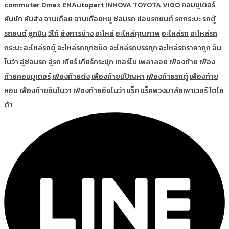
commuter
Dmax
ENAutopart
INNOVA
TOYOTA
VIGO
คอมมูเตอร์
คันชัก
คันส่ง
จานเดือย
จานเดือยหมู
ซ่อมรถ
ซ่อมรถยนต์
รถกระบะ
รถตู้
รถยนต์
ลูกปืน
วีโก้
ส่งการช่าง
อะไหล่
อะไหล่คุณภาพ
อะไหล่รถ
อะไหล่รถ
กระบะ
อะไหล่รถตู้
อะไหล่รถทุกชนิด
อะไหล่รถบรรทุก
อะไหล่รถราคาถูก
อิน
โนว่า
อู่ซ่อมรถ
อู่รถ
เกียร์
เกียร์กระปุก
เทอร์โบ
เพลาลอย
เฟืองท้าย
เฟือง
ท้ายคอมมูเตอร์
เฟืองท้ายดัง
เฟืองท้ายมีปัญหา
เฟืองท้ายรถตู้
เฟืองท้าย
หอน
เฟืองท้ายอินโนวา
เฟืองท้ายอินโนว่า
แร็ค
แร็คพวงมาลัยเพาเวอร์
โตโย
ต้า