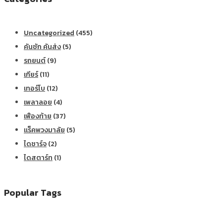
Uncategorized
(455)
คันชัก คันส่ง
(5)
รถยนต์
(9)
เกียร์
(11)
เทอร์โบ
(12)
เพลาลอย
(4)
เฟืองท้าย
(37)
แร็คพวงมาลัย
(5)
ไดชาร์จ
(2)
ไดสตาร์ท
(1)
Popular Tags