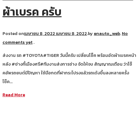
ผ้าเบรค ครับ
Posted on
เมษายน 8, 2022
เมษายน 8, 2022
.
by
enauto_web
.
No
comments yet
.
ส่งงาน รถ #TOYOTA#TIGER วันนี้ครับ เปลี่ยนโช็ค พร้อมอัดผ้าเบรคหน้า
หลัง #ช่างกี้เมืองศรี#ทีมงานส่งการช่าง จัดให้จบ สัญญาณเตือน ว่าโช๊
คอัพรถยนต์มีปัญหา ใช้มือกดที่ฝากระโปรงแล้วรถเด้งขึ้นลงหลายครั้ง
โช๊ค…
Read More