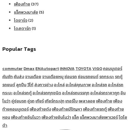
เฟืองท้าย
(37)
แร็คพวงมาลัย
(5)
ไดชาร์จ
(2)
ไดสตาร์ท
(1)
Popular Tags
commuter
Dmax
ENAutopart
INNOVA
TOYOTA
VIGO
คอมมูเตอร์
คันชัก
คันส่ง
จานเดือย
จานเดือยหมู
ซ่อมรถ
ซ่อมรถยนต์
รถกระบะ
รถตู้
รถยนต์
ลูกปืน
วีโก้
ส่งการช่าง
อะไหล่
อะไหล่คุณภาพ
อะไหล่รถ
อะไหล่รถ
กระบะ
อะไหล่รถตู้
อะไหล่รถทุกชนิด
อะไหล่รถบรรทุก
อะไหล่รถราคาถูก
อิน
โนว่า
อู่ซ่อมรถ
อู่รถ
เกียร์
เกียร์กระปุก
เทอร์โบ
เพลาลอย
เฟืองท้าย
เฟือง
ท้ายคอมมูเตอร์
เฟืองท้ายดัง
เฟืองท้ายมีปัญหา
เฟืองท้ายรถตู้
เฟืองท้าย
หอน
เฟืองท้ายอินโนวา
เฟืองท้ายอินโนว่า
แร็ค
แร็คพวงมาลัยเพาเวอร์
โตโย
ต้า