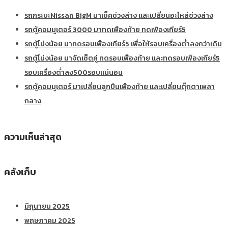
รถกระบะNissan BigM มาเช็คช่วงล่าง และเปลี่ยนอะไหล่ช่วงล่าง
รถตู้คอมมูเตอร์ 3000 มาทดเฟืองท้าย ทดเฟืองเกียร์5
รถตู้โม่งน้อย มาทดรอบเฟืองเกียร์5 เพื่อให้รอบเครื่องต่ำลงกว่าเดิม
รถตู้โม่งน้อย มาจัดเซ็ตคู่ ทดรอบเฟืองท้าย และทดรอบเฟืองเกียร์5
รอบเครื่องต่ำลง500รอบแน่นอน
รถตู้คอมมูเตอร์ มาเปลี่ยนลูกปืนเฟืองท้าย และเปลี่ยนตุ๊กตาเพลา
กลาง
ความเห็นล่าสุด
คลังเก็บ
มิถุนายน 2025
พฤษภาคม 2025