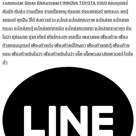
commuter
Dmax
ENAutopart
INNOVA
TOYOTA
VIGO
คอมมูเตอร์
คันชัก
คันส่ง
จานเดือย
จานเดือยหมู
ซ่อมรถ
ซ่อมรถยนต์
รถกระบะ
รถตู้
รถยนต์
ลูกปืน
วีโก้
ส่งการช่าง
อะไหล่
อะไหล่คุณภาพ
อะไหล่รถ
อะไหล่รถ
กระบะ
อะไหล่รถตู้
อะไหล่รถทุกชนิด
อะไหล่รถบรรทุก
อะไหล่รถราคาถูก
อิน
โนว่า
อู่ซ่อมรถ
อู่รถ
เกียร์
เกียร์กระปุก
เทอร์โบ
เพลาลอย
เฟืองท้าย
เฟือง
ท้ายคอมมูเตอร์
เฟืองท้ายดัง
เฟืองท้ายมีปัญหา
เฟืองท้ายรถตู้
เฟืองท้าย
หอน
เฟืองท้ายอินโนวา
เฟืองท้ายอินโนว่า
แร็ค
แร็คพวงมาลัยเพาเวอร์
โตโย
ต้า