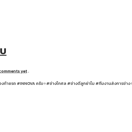
ับ
comments yet
.
ฟืองท้ายรถ #INNOVA ครับ⭐#ช่างโกศล #ช่างดีลูกย่าโม #ทีมงานส่งการช่าง⭐