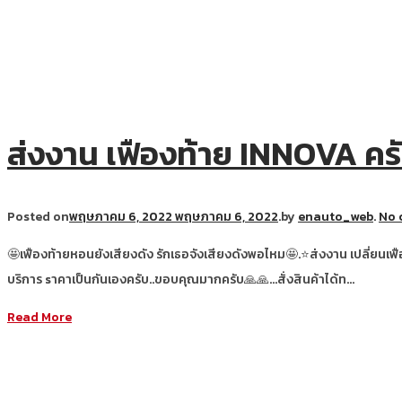
ส่งงาน เฟืองท้าย INNOVA คร
Posted on
พฤษภาคม 6, 2022
พฤษภาคม 6, 2022
.
by
enauto_web
.
No 
🤩เฟืองท้ายหอนยังเสียงดัง รักเธอจังเสียงดังพอไหม🤩.⭐ส่งงาน เปลี่ยนเ
บริการ sาคาเป็นกันเองครับ..ขอบคุณมากครับ🙏🙏…สั่งสินค้าได้ท…
Read More