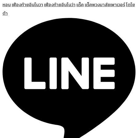
หอน
เฟืองท้ายอินโนวา
เฟืองท้ายอินโนว่า
แร็ค
แร็คพวงมาลัยเพาเวอร์
โตโย
ต้า