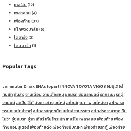
เทอร์โบ
(12)
เพลาลอย
(4)
เฟืองท้าย
(37)
แร็คพวงมาลัย
(5)
ไดชาร์จ
(2)
ไดสตาร์ท
(1)
Popular Tags
commuter
Dmax
ENAutopart
INNOVA
TOYOTA
VIGO
คอมมูเตอร์
คันชัก
คันส่ง
จานเดือย
จานเดือยหมู
ซ่อมรถ
ซ่อมรถยนต์
รถกระบะ
รถตู้
รถยนต์
ลูกปืน
วีโก้
ส่งการช่าง
อะไหล่
อะไหล่คุณภาพ
อะไหล่รถ
อะไหล่รถ
กระบะ
อะไหล่รถตู้
อะไหล่รถทุกชนิด
อะไหล่รถบรรทุก
อะไหล่รถราคาถูก
อิน
โนว่า
อู่ซ่อมรถ
อู่รถ
เกียร์
เกียร์กระปุก
เทอร์โบ
เพลาลอย
เฟืองท้าย
เฟือง
ท้ายคอมมูเตอร์
เฟืองท้ายดัง
เฟืองท้ายมีปัญหา
เฟืองท้ายรถตู้
เฟืองท้าย