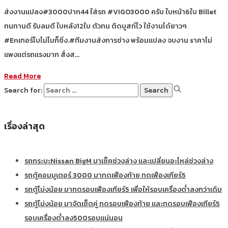
ส่งงานแปลง#3000ปาก44 ใส่รถ #VIGO3000 ครับ ใบหน้า6ใบ Billet
ทนทานดี รับลมดี ใบหลัง12ใบ ตัวทน ติดบูสท์ไว ใช้งานได้ยาวๆ
#Enเทอร์โบไม่โมก็ซิ่ง.#ทีมงานส่งการช่าง พร้อมแปลง จบงาน sาคาไม่
แพงแต่รถแรงมาก สั่งส…
Read More
Search for:
เรื่องล่าสุด
รถกระบะNissan BigM มาเช็คช่วงล่าง และเปลี่ยนอะไหล่ช่วงล่าง
รถตู้คอมมูเตอร์ 3000 มาทดเฟืองท้าย ทดเฟืองเกียร์5
รถตู้โม่งน้อย มาทดรอบเฟืองเกียร์5 เพื่อให้รอบเครื่องต่ำลงกว่าเดิม
รถตู้โม่งน้อย มาจัดเซ็ตคู่ ทดรอบเฟืองท้าย และทดรอบเฟืองเกียร์5
รอบเครื่องต่ำลง500รอบแน่นอน