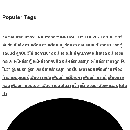
Popular Tags
commuter
Dmax
ENAutopart
INNOVA
TOYOTA
VIGO
คอมมูเตอร์
คันชัก
คันส่ง
จานเดือย
จานเดือยหมู
ซ่อมรถ
ซ่อมรถยนต์
รถกระบะ
รถตู้
รถยนต์
ลูกปืน
วีโก้
ส่งการช่าง
อะไหล่
อะไหล่คุณภาพ
อะไหล่รถ
อะไหล่รถ
กระบะ
อะไหล่รถตู้
อะไหล่รถทุกชนิด
อะไหล่รถบรรทุก
อะไหล่รถราคาถูก
อิน
โนว่า
อู่ซ่อมรถ
อู่รถ
เกียร์
เกียร์กระปุก
เทอร์โบ
เพลาลอย
เฟืองท้าย
เฟือง
ท้ายคอมมูเตอร์
เฟืองท้ายดัง
เฟืองท้ายมีปัญหา
เฟืองท้ายรถตู้
เฟืองท้าย
หอน
เฟืองท้ายอินโนวา
เฟืองท้ายอินโนว่า
แร็ค
แร็คพวงมาลัยเพาเวอร์
โตโย
ต้า