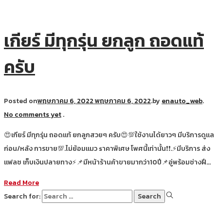
เกียร์ มีทุกรุ่น ยกลูก ถอดแท้
ครับ
Posted on
พฤษภาคม 6, 2022
พฤษภาคม 6, 2022
.
by
enauto_web
.
No comments yet
.
😍เกียร์ มีทุกรุ่น ถอดแท้ ยกลูกสวยๆ ครับ😍💯ใช้งานได้ยาวๆ มีบริการดูแล
ก่อน/หลัง การขาย💯.ไม่ย้อมแมว sาคาพิเศษ โพศนี้เท่านั้น❗❗.⚡มีบริการ ส่ง
แฟลช เก็บเงินปลายทาง⚡📌มีหน้าร้านค้าขายมากว่า10ปี📌อู่พร้อมช่างฝี…
Read More
Search for: