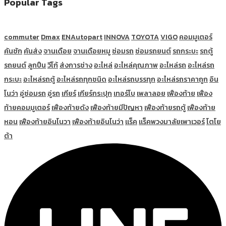
Popular Tags
commuter
Dmax
ENAutopart
INNOVA
TOYOTA
VIGO
คอมมูเตอร์
คันชัก
คันส่ง
จานเดือย
จานเดือยหมู
ซ่อมรถ
ซ่อมรถยนต์
รถกระบะ
รถตู้
รถยนต์
ลูกปืน
วีโก้
ส่งการช่าง
อะไหล่
อะไหล่คุณภาพ
อะไหล่รถ
อะไหล่รถ
กระบะ
อะไหล่รถตู้
อะไหล่รถทุกชนิด
อะไหล่รถบรรทุก
อะไหล่รถราคาถูก
อิน
โนว่า
อู่ซ่อมรถ
อู่รถ
เกียร์
เกียร์กระปุก
เทอร์โบ
เพลาลอย
เฟืองท้าย
เฟือง
ท้ายคอมมูเตอร์
เฟืองท้ายดัง
เฟืองท้ายมีปัญหา
เฟืองท้ายรถตู้
เฟืองท้าย
หอน
เฟืองท้ายอินโนวา
เฟืองท้ายอินโนว่า
แร็ค
แร็คพวงมาลัยเพาเวอร์
โตโย
ต้า