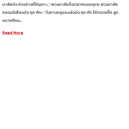
มาลัยดัง ช่วงล่างมีปัญหา.👉พวงมาลัยดึงเวลาถนนขรุขระ พวงมาลัย
หลวมมีเสียงดัง กุก กัก👉วิ่งทางขรุขระแล้วดัง กุก กัก ให้ตรวจเช็ก ลูก
หมากปีกน…
Read More