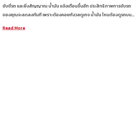
ขับขี่รถ และยิ่งสัญญาณ น้ำมัน แจ้งเตือนขึ้นอีก ประสิทธิภาพการขับรถ
ของคุณจะลดลงทันที เพราะต้องคอยกังวลดูเกจ น้ำมัน ไหนต้องดูรถบน…
Read More