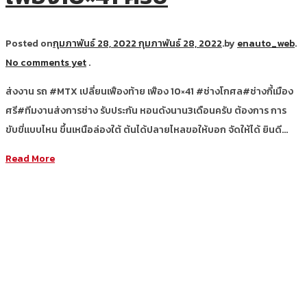
Posted on
กุมภาพันธ์ 28, 2022
กุมภาพันธ์ 28, 2022
.
by
enauto_web
.
No comments yet
.
ส่งงาน รถ #MTX เปลี่ยนเฟืองท้าย เฟือง 10×41 #ช่างโกศล#ช่างกี้เมือง
ศรี#ทีมงานส่งการช่าง รับประกัน หอนดังนาน3เดือนครับ ต้องการ การ
ขับขี่แบบไหน ขึ้นเหนือล่องใต้ ต้นได้ปลายไหลขอให้บอก จัดให้ได้ ยินดี…
Read More