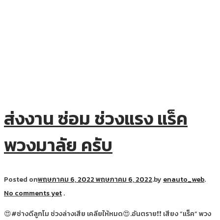
ส่งงาน ซ่อม ช่วงแรง แร็ค
พวงมาลัย ครับ
Posted on
พฤษภาคม 6, 2022
พฤษภาคม 6, 2022
.
by
enauto_web
.
No comments yet
.
😍#ช่างดีลูกโม ช่วงล่างเสีย เคลียให้หมด😍.อันตราย❗❗ เสียง “แร็ค” พวง