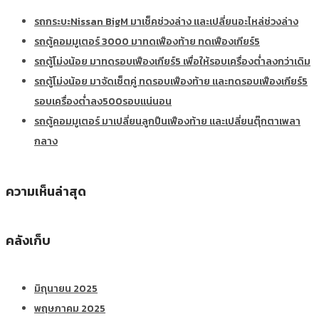
รถกระบะNissan BigM มาเช็คช่วงล่าง และเปลี่ยนอะไหล่ช่วงล่าง
รถตู้คอมมูเตอร์ 3000 มาทดเฟืองท้าย ทดเฟืองเกียร์5
รถตู้โม่งน้อย มาทดรอบเฟืองเกียร์5 เพื่อให้รอบเครื่องต่ำลงกว่าเดิม
รถตู้โม่งน้อย มาจัดเซ็ตคู่ ทดรอบเฟืองท้าย และทดรอบเฟืองเกียร์5
รอบเครื่องต่ำลง500รอบแน่นอน
รถตู้คอมมูเตอร์ มาเปลี่ยนลูกปืนเฟืองท้าย และเปลี่ยนตุ๊กตาเพลา
กลาง
ความเห็นล่าสุด
คลังเก็บ
มิถุนายน 2025
พฤษภาคม 2025