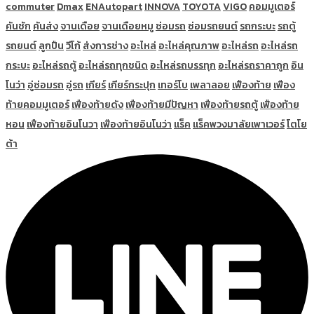
commuter
Dmax
ENAutopart
INNOVA
TOYOTA
VIGO
คอมมูเตอร์
คันชัก
คันส่ง
จานเดือย
จานเดือยหมู
ซ่อมรถ
ซ่อมรถยนต์
รถกระบะ
รถตู้
รถยนต์
ลูกปืน
วีโก้
ส่งการช่าง
อะไหล่
อะไหล่คุณภาพ
อะไหล่รถ
อะไหล่รถ
กระบะ
อะไหล่รถตู้
อะไหล่รถทุกชนิด
อะไหล่รถบรรทุก
อะไหล่รถราคาถูก
อิน
โนว่า
อู่ซ่อมรถ
อู่รถ
เกียร์
เกียร์กระปุก
เทอร์โบ
เพลาลอย
เฟืองท้าย
เฟือง
ท้ายคอมมูเตอร์
เฟืองท้ายดัง
เฟืองท้ายมีปัญหา
เฟืองท้ายรถตู้
เฟืองท้าย
หอน
เฟืองท้ายอินโนวา
เฟืองท้ายอินโนว่า
แร็ค
แร็คพวงมาลัยเพาเวอร์
โตโย
ต้า