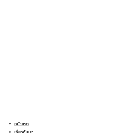
หน้าแรก
เกี่ยวกับเรา