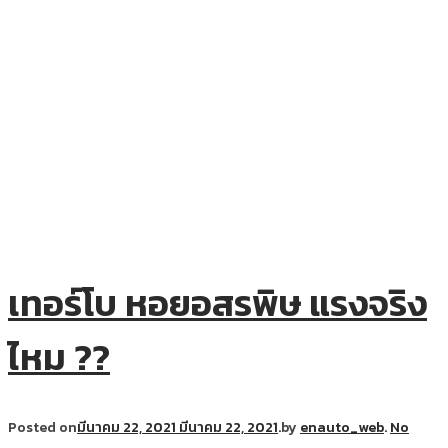
เทอร์โบ หอยอสรพิษ แรงจริง
ไหม ??
Posted on
มีนาคม 22, 2021
มีนาคม 22, 2021
.
by
enauto_web
.
No