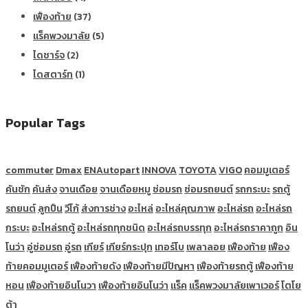
เฟืองท้าย
(37)
แร็คพวงมาลัย
(5)
ไดชาร์จ
(2)
ไดสตาร์ท
(1)
Popular Tags
commuter
Dmax
ENAutopart
INNOVA
TOYOTA
VIGO
คอมมูเตอร์
คันชัก
คันส่ง
จานเดือย
จานเดือยหมู
ซ่อมรถ
ซ่อมรถยนต์
รถกระบะ
รถตู้
รถยนต์
ลูกปืน
วีโก้
ส่งการช่าง
อะไหล่
อะไหล่คุณภาพ
อะไหล่รถ
อะไหล่รถ
กระบะ
อะไหล่รถตู้
อะไหล่รถทุกชนิด
อะไหล่รถบรรทุก
อะไหล่รถราคาถูก
อิน
โนว่า
อู่ซ่อมรถ
อู่รถ
เกียร์
เกียร์กระปุก
เทอร์โบ
เพลาลอย
เฟืองท้าย
เฟือง
ท้ายคอมมูเตอร์
เฟืองท้ายดัง
เฟืองท้ายมีปัญหา
เฟืองท้ายรถตู้
เฟืองท้าย
หอน
เฟืองท้ายอินโนวา
เฟืองท้ายอินโนว่า
แร็ค
แร็คพวงมาลัยเพาเวอร์
โตโย
ต้า