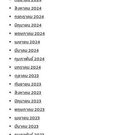
สิงหาคม 2024
กรกฎาคม 2024
มิถุนายน 2024
พฤษภาคม 2024
เมษายน 2024
มีนาคม 2024
กุมภาพันธ์ 2024
มกราคม 2024
ตุลาคม 2023
กันยายน 2023
สิงหาคม 2023
มิถุนายน 2023
พฤษภาคม 2023
เมษายน 2023
มีนาคม 2023
กุมภาพันธ์ 2023