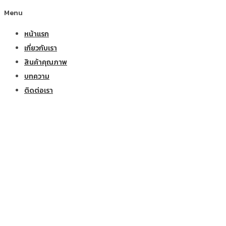
Menu
หน้าแรก
เกี่ยวกับเรา
สินค้าคุณภาพ
บทความ
ติดต่อเรา