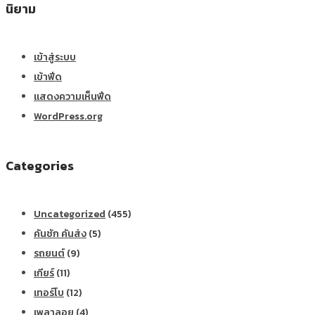
นิยาม
เข้าสู่ระบบ
เข้าฟีด
แสดงความเห็นฟีด
WordPress.org
Categories
Uncategorized
(455)
คันชัก คันส่ง
(5)
รถยนต์
(9)
เกียร์
(11)
เทอร์โบ
(12)
เพลาลอย
(4)