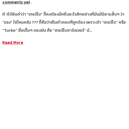
comments yet
.
ถ้ าได้ยินคำว่า “เทอร์โบ” ก็คงต้องนึกถึงอะไรสักอย่างที่มันมีนิยามสั้นๆ ว่า
“แรง” ใช่ไหมครับ ??? ก็ถือว่าเป็นคำตอบที่ถูกต้อง เพราะเจ้า “เทอร์โบ” หรือ
“Turbo” ชื่อเต็มๆ ของมัน คือ “เทอร์โบชาร์จเจอร์” นั…
Read More