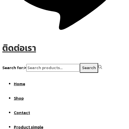
ติดต่อเรา
Search for:>
Search
Home
Shop
Contact
Product simple