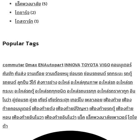
แร็คพวงมาลัย
(5)
ไดชาร์จ
(2)
ไดสตาร์ท
(1)
Popular Tags
commuter
Dmax
ENAutopart
INNOVA
TOYOTA
VIGO
คอมมูเตอร์
คันชัก
คันส่ง
จานเดือย
จานเดือยหมู
ซ่อมรถ
ซ่อมรถยนต์
รถกระบะ
รถตู้
รถยนต์
ลูกปืน
วีโก้
ส่งการช่าง
อะไหล่
อะไหล่คุณภาพ
อะไหล่รถ
อะไหล่รถ
กระบะ
อะไหล่รถตู้
อะไหล่รถทุกชนิด
อะไหล่รถบรรทุก
อะไหล่รถราคาถูก
อิน
โนว่า
อู่ซ่อมรถ
อู่รถ
เกียร์
เกียร์กระปุก
เทอร์โบ
เพลาลอย
เฟืองท้าย
เฟือง
ท้ายคอมมูเตอร์
เฟืองท้ายดัง
เฟืองท้ายมีปัญหา
เฟืองท้ายรถตู้
เฟืองท้าย
หอน
เฟืองท้ายอินโนวา
เฟืองท้ายอินโนว่า
แร็ค
แร็คพวงมาลัยเพาเวอร์
โตโย
ต้า