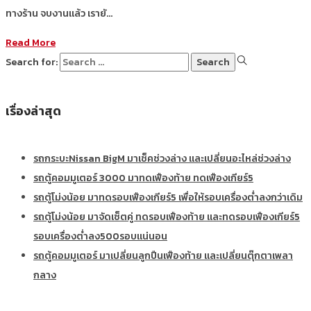
ทางร้าน จบงานแล้ว เรายั…
Read More
Search for:
เรื่องล่าสุด
รถกระบะNissan BigM มาเช็คช่วงล่าง และเปลี่ยนอะไหล่ช่วงล่าง
รถตู้คอมมูเตอร์ 3000 มาทดเฟืองท้าย ทดเฟืองเกียร์5
รถตู้โม่งน้อย มาทดรอบเฟืองเกียร์5 เพื่อให้รอบเครื่องต่ำลงกว่าเดิม
รถตู้โม่งน้อย มาจัดเซ็ตคู่ ทดรอบเฟืองท้าย และทดรอบเฟืองเกียร์5
รอบเครื่องต่ำลง500รอบแน่นอน
รถตู้คอมมูเตอร์ มาเปลี่ยนลูกปืนเฟืองท้าย และเปลี่ยนตุ๊กตาเพลา
กลาง