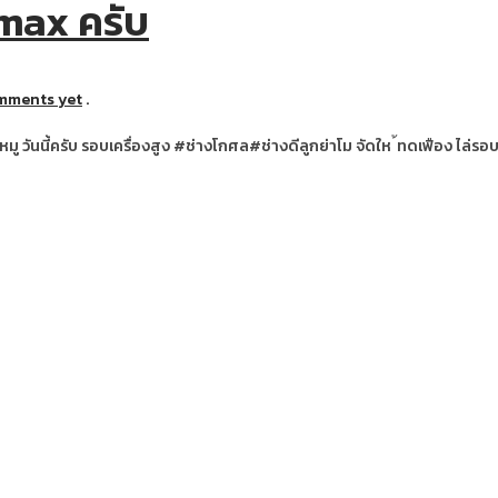
Dmax ครับ
mments yet
.
ันนี้ครับ รอบเครื่องสูง #ช่างโกศล#ช่างดีลูกย่าโม จัดให ้ทดเฟือง ไล่รอบ