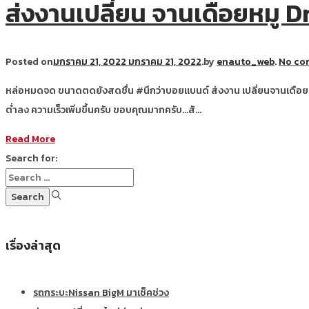
ส่งงานเปลี่ยน จานเดือยหมู 
Posted on
มกราคม 21, 2022
มกราคม 21, 2022
.
by
enauto_web
.
No co
หล่อหมดจด ขนาดตดยังสดชื่น #นึกว่าบอยแบนด์ ส่งงาน เปลี่ยนจานเดือยหมู ว
ต่ำลง ความเร็วเพิ่มขึ้นครับ ขอบคุณมากครับ…สั…
Read More
Search for:
เรื่องล่าสุด
รถกระบะNissan BigM มาเช็คช่วง