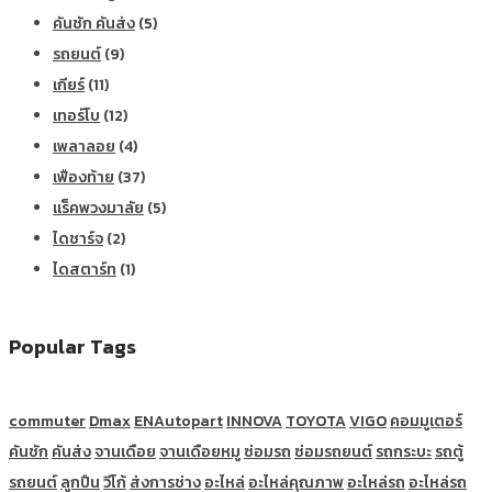
คันชัก คันส่ง
(5)
รถยนต์
(9)
เกียร์
(11)
เทอร์โบ
(12)
เพลาลอย
(4)
เฟืองท้าย
(37)
แร็คพวงมาลัย
(5)
ไดชาร์จ
(2)
ไดสตาร์ท
(1)
Popular Tags
commuter
Dmax
ENAutopart
INNOVA
TOYOTA
VIGO
คอมมูเตอร์
คันชัก
คันส่ง
จานเดือย
จานเดือยหมู
ซ่อมรถ
ซ่อมรถยนต์
รถกระบะ
รถตู้
รถยนต์
ลูกปืน
วีโก้
ส่งการช่าง
อะไหล่
อะไหล่คุณภาพ
อะไหล่รถ
อะไหล่รถ