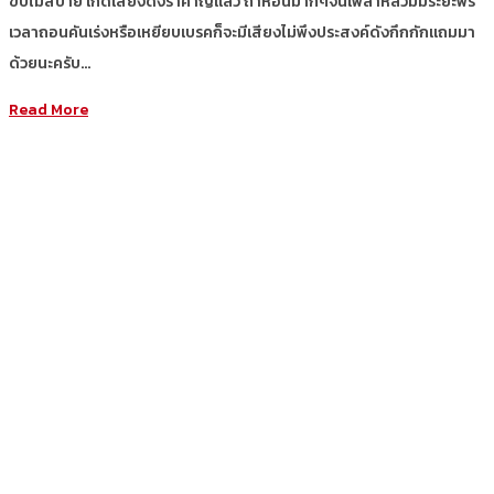
ขับไม่สบาย เกิดเสียงดังรำคาญแล้ว ถ้าหอนมากๆจนเพลาหลวมมีระยะฟรี
เวลาถอนคันเร่งหรือเหยียบเบรคก็จะมีเสียงไม่พึงประสงค์ดังกึกกักแถมมา
ด้วยนะครับ…
Read More