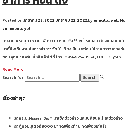
Posted on
มกราคม 22, 2022
มกราคม 22, 2022
.
by
enauto_web
.
No
comments yet
.
ส่งงาน #รถตู้ตาหวาน เฟืองท้าย หอน ดัง **จะทำรถนอน ดังจนนอนไม่ได้
มาที่นี่ #ทีมงานส่งการช่าง** จัดให้ เสียงเงียบ พร้อมใช้งานยาวๆเลยครับ
ขอบคุณมากครับ สั่งสินค้าได้ที่ โทร : 099-925-0554 , LINE ID : @en…
Read More
Search for:
เรื่องล่าสุด
รถกระบะNissan BigM มาเช็คช่วงล่าง และเปลี่ยนอะไหล่ช่วงล่าง
รถตู้คอมมูเตอร์ 3000 มาทดเฟืองท้าย ทดเฟืองเกียร์5