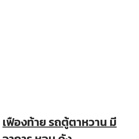
เฟืองท้าย รถตู้ตาหวาน มี
อาการ หอน ดัง