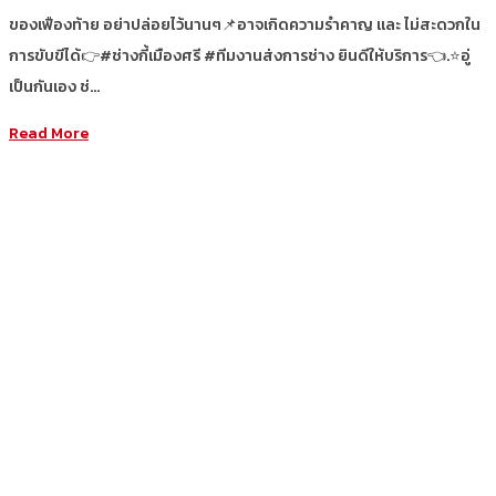
ของเฟืองท้าย อย่าปล่อยไว้นานๆ📌อาจเกิดความรำคาญ และ ไม่สะดวกใน
การขับขีได้👉#ช่างกี้เมืองศรี #ทีมงานส่งการช่าง ยินดีให้บริการ👈.⭐อู่
เป็นกันเอง ช่…
Read More