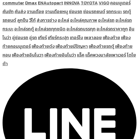
commuter
Dmax
ENAutopart
INNOVA
TOYOTA
VIGO
คอมมูเตอร์
คันชัก
คันส่ง
จานเดือย
จานเดือยหมู
ซ่อมรถ
ซ่อมรถยนต์
รถกระบะ
รถตู้
รถยนต์
ลูกปืน
วีโก้
ส่งการช่าง
อะไหล่
อะไหล่คุณภาพ
อะไหล่รถ
อะไหล่รถ
กระบะ
อะไหล่รถตู้
อะไหล่รถทุกชนิด
อะไหล่รถบรรทุก
อะไหล่รถราคาถูก
อิน
โนว่า
อู่ซ่อมรถ
อู่รถ
เกียร์
เกียร์กระปุก
เทอร์โบ
เพลาลอย
เฟืองท้าย
เฟือง
ท้ายคอมมูเตอร์
เฟืองท้ายดัง
เฟืองท้ายมีปัญหา
เฟืองท้ายรถตู้
เฟืองท้าย
หอน
เฟืองท้ายอินโนวา
เฟืองท้ายอินโนว่า
แร็ค
แร็คพวงมาลัยเพาเวอร์
โตโย
ต้า