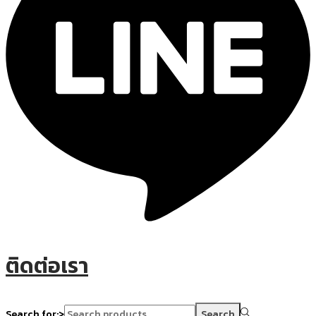
ติดต่อเรา
Search for:>
Search