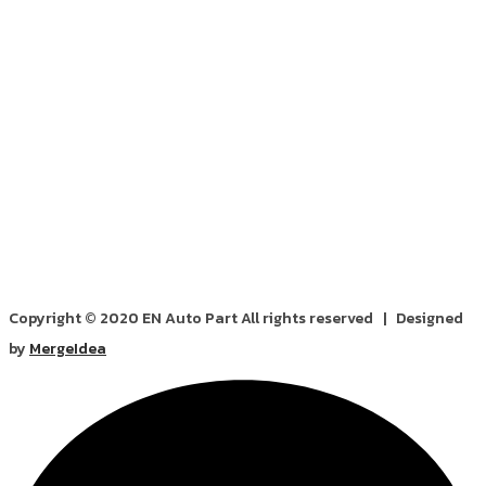
Copyright © 2020 EN Auto Part All rights reserved | Designed
by
MergeIdea