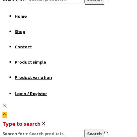
Home
Shop
Contact
Product simple
Product variation
Login / Register
Type to search
Search for:>
Search