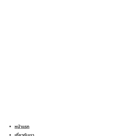
หน้าแรก
เกี่ยวกับเรา