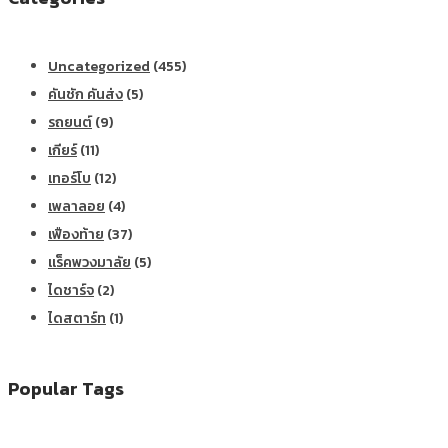
Uncategorized
(455)
คันชัก คันส่ง
(5)
รถยนต์
(9)
เกียร์
(11)
เทอร์โบ
(12)
เพลาลอย
(4)
เฟืองท้าย
(37)
แร็คพวงมาลัย
(5)
ไดชาร์จ
(2)
ไดสตาร์ท
(1)
Popular Tags