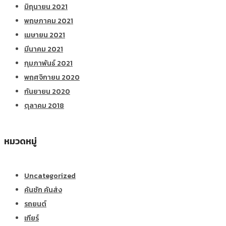
มิถุนายน 2021
พฤษภาคม 2021
เมษายน 2021
มีนาคม 2021
กุมภาพันธ์ 2021
พฤศจิกายน 2020
กันยายน 2020
ตุลาคม 2018
หมวดหมู่
Uncategorized
คันชัก คันส่ง
รถยนต์
เกียร์