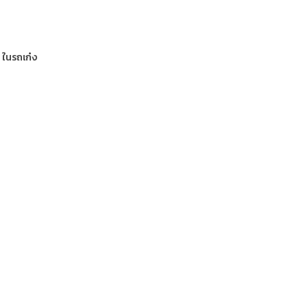
 ในรถเก๋ง