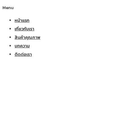
Menu
หน้าแรก
เกี่ยวกับเรา
สินค้าคุณภาพ
บทความ
ติดต่อเรา