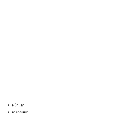
หน้าแรก
เกี่ยวกับเรา