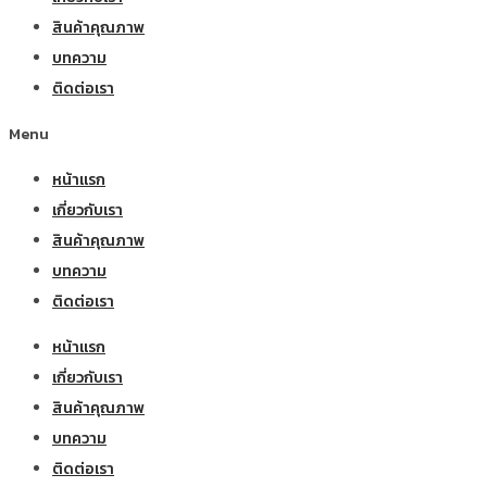
สินค้าคุณภาพ
บทความ
ติดต่อเรา
Menu
หน้าแรก
เกี่ยวกับเรา
สินค้าคุณภาพ
บทความ
ติดต่อเรา
หน้าแรก
เกี่ยวกับเรา
สินค้าคุณภาพ
บทความ
ติดต่อเรา