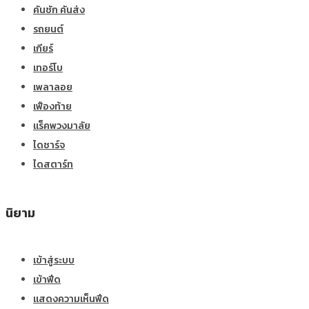
คันชัก คันส่ง
รถยนต์
เกียร์
เทอร์โบ
เพลาลอย
เฟืองท้าย
แร็คพวงมาลัย
ไดชาร์จ
ไดสตาร์ท
นิยาม
เข้าสู่ระบบ
เข้าฟีด
แสดงความเห็นฟีด