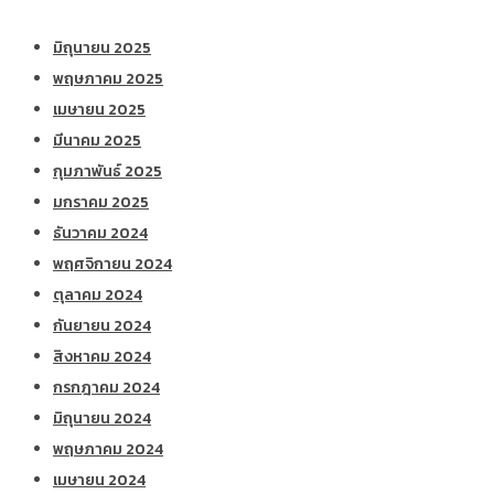
มิถุนายน 2025
พฤษภาคม 2025
เมษายน 2025
มีนาคม 2025
กุมภาพันธ์ 2025
มกราคม 2025
ธันวาคม 2024
พฤศจิกายน 2024
ตุลาคม 2024
กันยายน 2024
สิงหาคม 2024
กรกฎาคม 2024
มิถุนายน 2024
พฤษภาคม 2024
เมษายน 2024