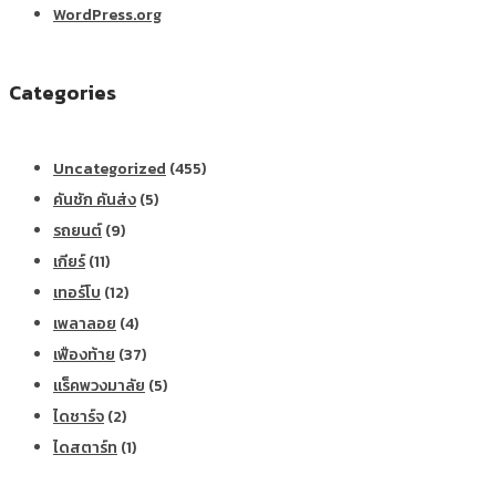
WordPress.org
Categories
Uncategorized
(455)
คันชัก คันส่ง
(5)
รถยนต์
(9)
เกียร์
(11)
เทอร์โบ
(12)
เพลาลอย
(4)
เฟืองท้าย
(37)
แร็คพวงมาลัย
(5)
ไดชาร์จ
(2)
ไดสตาร์ท
(1)