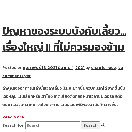
ปัญหาของระบบบังคับเลี้ยว…
เรื่องใหญ่ !! ที่ไม่ควรมองข้าม
Posted on
กุมภาพันธ์ 18, 2021
มีนาคม 4, 2021
.
by
enauto_web
.
No
comments yet
.
ถ้าคุณเจออาการเหล่านี้!!เวลาเลี้ยว มีระยะมากขึ้นควบคุมรถได้ยากขึ้นขับ
เจอหลุม,เนินเล็กๆหรือเข้าโค้ง เกิดเสียงดังที่ล้อหน้าเวลาขับเจอรอยต่อ
ถนน แล้วรู้สึกว่าหน้ารถไวเกิดการแฉลบระยะฟรีพวงมาลัยที่กว้างขึ้น…
Read More
Search for: