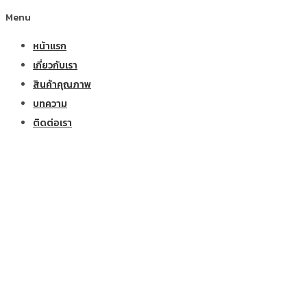
Menu
หน้าแรก
เกี่ยวกับเรา
สินค้าคุณภาพ
บทความ
ติดต่อเรา