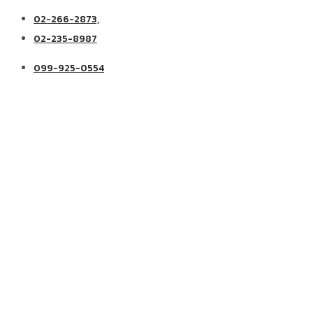
02-266-2873,
02-235-8987
099-925-0554