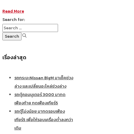
Read More
Search for:
เรื่องล่าสุด
รถกระบะNissan BigM มาเช็คช่วง
ล่าง และเปลี่ยนอะไหล่ช่วงล่าง
รถตู้คอมมูเตอร์ 3000 มาทด
เฟืองท้าย ทดเฟืองเกียร์5
รถตู้โม่งน้อย มาทดรอบเฟือง
เกียร์5 เพื่อให้รอบเครื่องต่ำลงกว่า
เดิม