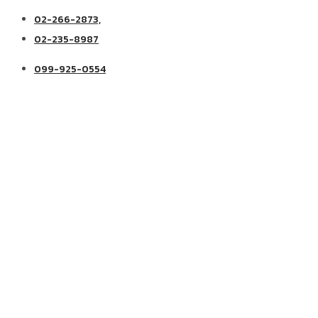
02-266-2873,
02-235-8987
099-925-0554