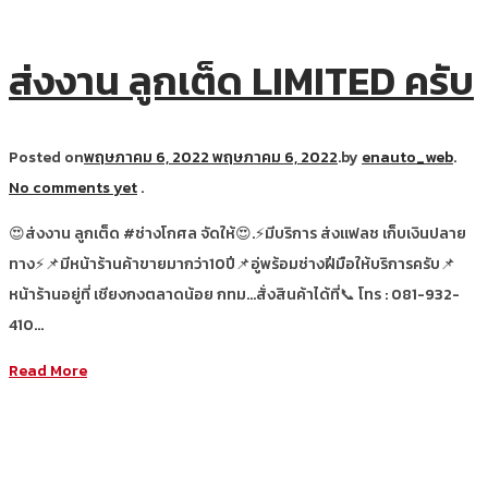
ส่งงาน ลูกเต็ด LIMITED ครับ
Posted on
พฤษภาคม 6, 2022
พฤษภาคม 6, 2022
.
by
enauto_web
.
No comments yet
.
😍ส่งงาน ลูกเต็ด #ช่างโกศล จัดให้😍.⚡มีบริการ ส่งแฟลช เก็บเงินปลาย
ทาง⚡📌มีหน้าร้านค้าขายมากว่า10ปี📌อู่พร้อมช่างฝีมือให้บริการครับ📌
หน้าร้านอยู่ที่ เชียงกงตลาดน้อย กทม…สั่งสินค้าได้ที่📞 โทร : 081-932-
410…
Read More