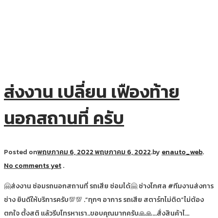
ส่งงาน เปลี่ยน เฟืองท้าย
นอกสถานที่ ครับ
Posted on
พฤษภาคม 6, 2022
พฤษภาคม 6, 2022
.
by
enauto_web
.
No comments yet
.
🤗ส่งงาน ซ่อมรถนอกสถานที่ รถเสีย ซ่อมได้🤗 ช่างโกศล #ทีมงานส่งการ
ช่าง ยินดีให้บริการครับ💯💯 .“ทุกๆ อาการ รถเสีย สตาร์ทไม่ติด”ไม่ต้อง
ตกใจ ตั้งสติ แล้วรีบโทรหาเรา..ขอบคุณมากครับ🙏🙏…สั่งสินค้าไ…