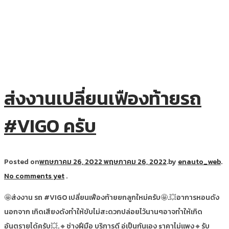
ส่งงานเปลี่ยนเฟืองท้ายรถ
#VIGO ครับ
Posted on
พฤษภาคม 26, 2022
พฤษภาคม 26, 2022
.
by
enauto_web
.
No comments yet
.
🤩ส่งงาน รถ #VIGO เปลี่ยนเฟืองท้ายยกลูกใหม่ครับ🤩.💥อาการหอนดัง
นอกจาก เกิดเสียงดังทำให้ขับไม่สะดวกปล่อยไว้นานๆอาจทำให้เกิด
อันตรายได้ครับ💥.🔸ช่างฝีมือ บริการดี อู่เป็นกันเอง sาคาไม่แพง🔸รับ