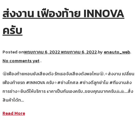
ส่งงาน เฟืองท้าย INNOVA
ครับ
Posted on
พฤษภาคม 6, 2022
พฤษภาคม 6, 2022
.
by
enauto_web
.
No comments yet
.
🤩เฟืองท้ายหอนยังเสียงดัง รักเธอจังเสียงดังพอไหม🤩.⭐ส่งงาน เปลี่ยน
เฟืองท้ายรถ #INNOVA ครับ⭐#ช่างโกศล #ช่างดีลูกย่าโม #ทีมงานส่ง
การช่าง⭐ยินดีให้บริการ sาคาเป็นกันเองครับ..ขอบคุณมากครับ🙏🙏…สั่ง
สินค้าได้ท…
Read More