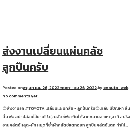
ส่งงานเปลี่ยนแผ่นคลัช
ลูกปืนครับ
Posted on
พฤษภาคม 26, 2022
พฤษภาคม 26, 2022
.
by
enauto_web
.
No comments yet
.
😍ส่งงานรถ #TOYOTA เปลี่ยนแผ่นคลัช + ลูกปืนครับ😍.คลัช มีปัญหา ลื่น
สั่น พัง อย่าปล่อยไว้นาน❗ ❗.👉คลัตช์พัง เกิดได้จากหลายสาเหตุอาทิ สปริง
จานคลัตช์หลุด-หัก หมุดที่ย้ำผ้าคลัตช์แตกออก ลูกปืนคลัตช์แตก ทำให้…