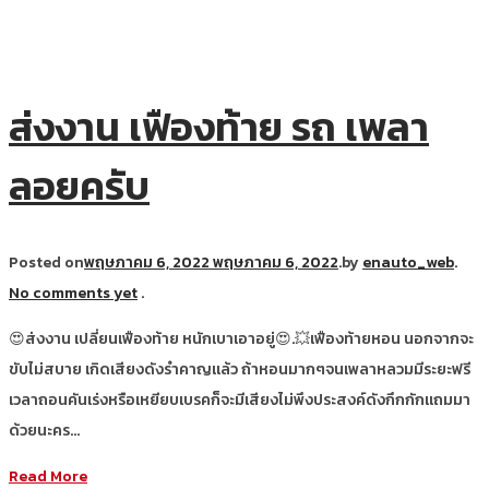
ส่งงาน เฟืองท้าย รถ เพลา
ลอยครับ
Posted on
พฤษภาคม 6, 2022
พฤษภาคม 6, 2022
.
by
enauto_web
.
No comments yet
.
😍ส่งงาน เปลี่ยนเฟืองท้าย หนักเบาเอาอยู่😍.💥เฟืองท้ายหอน นอกจากจะ
ขับไม่สบาย เกิดเสียงดังรำคาญแล้ว ถ้าหอนมากๆจนเพลาหลวมมีระยะฟรี
เวลาถอนคันเร่งหรือเหยียบเบรคก็จะมีเสียงไม่พึงประสงค์ดังกึกกักแถมมา
ด้วยนะคร…
Read More