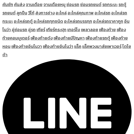
คันชัก
คันส่ง
จานเดือย
จานเดือยหมู
ซ่อมรถ
ซ่อมรถยนต์
รถกระบะ
รถตู้
รถยนต์
ลูกปืน
วีโก้
ส่งการช่าง
อะไหล่
อะไหล่คุณภาพ
อะไหล่รถ
อะไหล่รถ
กระบะ
อะไหล่รถตู้
อะไหล่รถทุกชนิด
อะไหล่รถบรรทุก
อะไหล่รถราคาถูก
อิน
โนว่า
อู่ซ่อมรถ
อู่รถ
เกียร์
เกียร์กระปุก
เทอร์โบ
เพลาลอย
เฟืองท้าย
เฟือง
ท้ายคอมมูเตอร์
เฟืองท้ายดัง
เฟืองท้ายมีปัญหา
เฟืองท้ายรถตู้
เฟืองท้าย
หอน
เฟืองท้ายอินโนวา
เฟืองท้ายอินโนว่า
แร็ค
แร็คพวงมาลัยเพาเวอร์
โตโย
ต้า