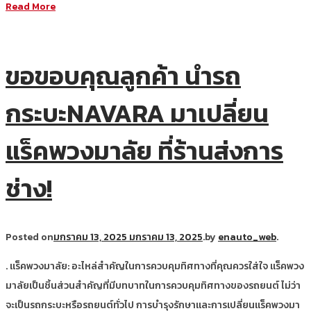
Read More
ขอขอบคุณลูกค้า นำรถ
กระบะNAVARA มาเปลี่ยน
แร็คพวงมาลัย ที่ร้านส่งการ
ช่าง!
Posted on
มกราคม 13, 2025
มกราคม 13, 2025
.
by
enauto_web
.
. แร็คพวงมาลัย: อะไหล่สำคัญในการควบคุมทิศทางที่คุณควรใส่ใจ แร็คพวง
มาลัยเป็นชิ้นส่วนสำคัญที่มีบทบาทในการควบคุมทิศทางของรถยนต์ ไม่ว่า
จะเป็นรถกระบะหรือรถยนต์ทั่วไป การบำรุงรักษาและการเปลี่ยนแร็คพวงมา