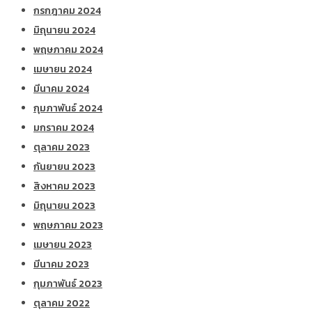
กรกฎาคม 2024
มิถุนายน 2024
พฤษภาคม 2024
เมษายน 2024
มีนาคม 2024
กุมภาพันธ์ 2024
มกราคม 2024
ตุลาคม 2023
กันยายน 2023
สิงหาคม 2023
มิถุนายน 2023
พฤษภาคม 2023
เมษายน 2023
มีนาคม 2023
กุมภาพันธ์ 2023
ตุลาคม 2022