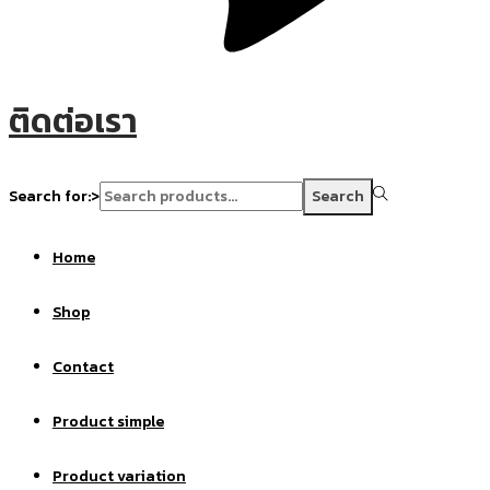
ติดต่อเรา
Search for:>
Search
Home
Shop
Contact
Product simple
Product variation