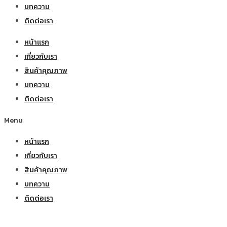
บทความ
ติดต่อเรา
หน้าแรก
เกี่ยวกับเรา
สินค้าคุณภาพ
บทความ
ติดต่อเรา
Menu
หน้าแรก
เกี่ยวกับเรา
สินค้าคุณภาพ
บทความ
ติดต่อเรา