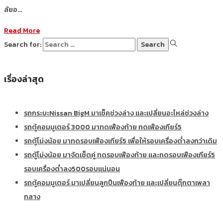
ลัยอ…
Read More
Search for:
เรื่องล่าสุด
รถกระบะNissan BigM มาเช็คช่วงล่าง และเปลี่ยนอะไหล่ช่วงล่าง
รถตู้คอมมูเตอร์ 3000 มาทดเฟืองท้าย ทดเฟืองเกียร์5
รถตู้โม่งน้อย มาทดรอบเฟืองเกียร์5 เพื่อให้รอบเครื่องต่ำลงกว่าเดิม
รถตู้โม่งน้อย มาจัดเซ็ตคู่ ทดรอบเฟืองท้าย และทดรอบเฟืองเกียร์5
รอบเครื่องต่ำลง500รอบแน่นอน
รถตู้คอมมูเตอร์ มาเปลี่ยนลูกปืนเฟืองท้าย และเปลี่ยนตุ๊กตาเพลา
กลาง