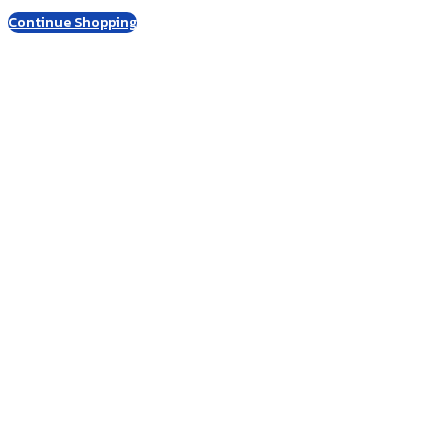
Continue Shopping