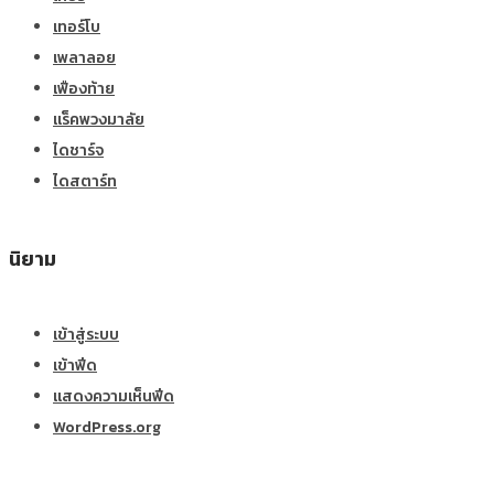
เทอร์โบ
เพลาลอย
เฟืองท้าย
แร็คพวงมาลัย
ไดชาร์จ
ไดสตาร์ท
นิยาม
เข้าสู่ระบบ
เข้าฟีด
แสดงความเห็นฟีด
WordPress.org