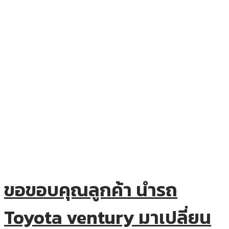
ขอขอบคุณลูกค้า นำรถ
Toyota ventury มาเปลี่ยน