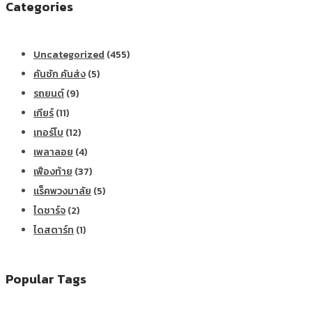
Categories
Uncategorized
(455)
คันชัก คันส่ง
(5)
รถยนต์
(9)
เกียร์
(11)
เทอร์โบ
(12)
เพลาลอย
(4)
เฟืองท้าย
(37)
แร็คพวงมาลัย
(5)
ไดชาร์จ
(2)
ไดสตาร์ท
(1)
Popular Tags