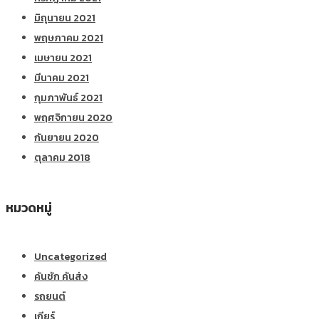
มิถุนายน 2021
พฤษภาคม 2021
เมษายน 2021
มีนาคม 2021
กุมภาพันธ์ 2021
พฤศจิกายน 2020
กันยายน 2020
ตุลาคม 2018
หมวดหมู่
Uncategorized
คันชัก คันส่ง
รถยนต์
เกียร์