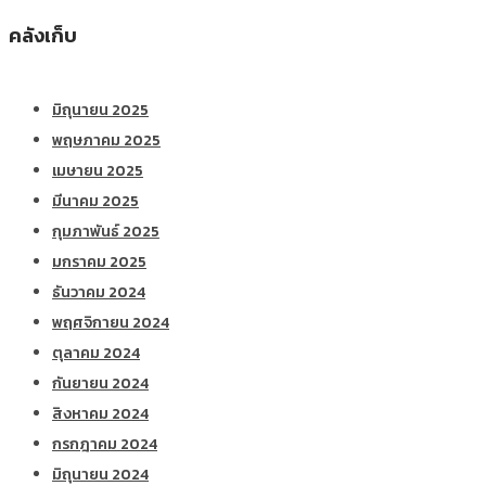
คลังเก็บ
มิถุนายน 2025
พฤษภาคม 2025
เมษายน 2025
มีนาคม 2025
กุมภาพันธ์ 2025
มกราคม 2025
ธันวาคม 2024
พฤศจิกายน 2024
ตุลาคม 2024
กันยายน 2024
สิงหาคม 2024
กรกฎาคม 2024
มิถุนายน 2024