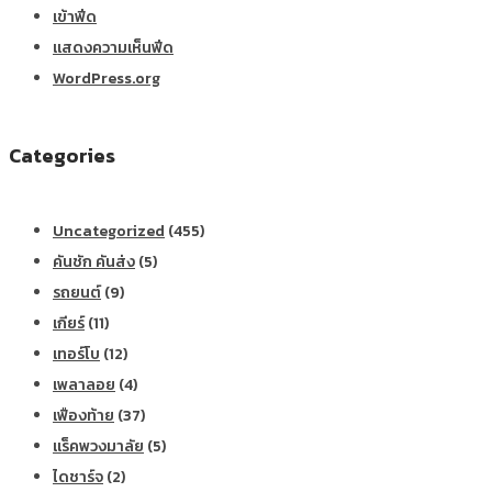
เข้าฟีด
แสดงความเห็นฟีด
WordPress.org
Categories
Uncategorized
(455)
คันชัก คันส่ง
(5)
รถยนต์
(9)
เกียร์
(11)
เทอร์โบ
(12)
เพลาลอย
(4)
เฟืองท้าย
(37)
แร็คพวงมาลัย
(5)
ไดชาร์จ
(2)