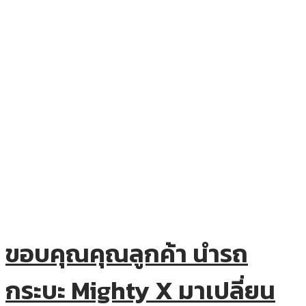
ขอบคุณคุณลูกค้า นำรถ
กระบะ Mighty X มาเปลี่ยน