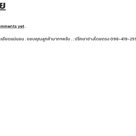
อย
omments yet
.
ยละเอียดแน่นอน . ขอบคุณลูกค้ามากๆครับ . . ปรึกษาช่างโดยตรง 098-419-25