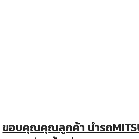
ขอบคุณคุณลูกค้า นำรถMITSU