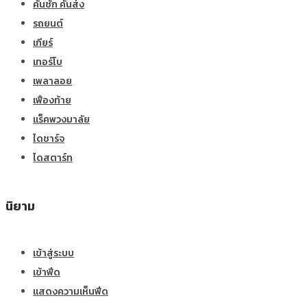
คันชัก คันส่ง
รถยนต์
เกียร์
เทอร์โบ
เพลาลอย
เฟืองท้าย
แร็คพวงมาลัย
ไดชาร์จ
ไดสตาร์ท
นิยาม
เข้าสู่ระบบ
เข้าฟีด
แสดงความเห็นฟีด