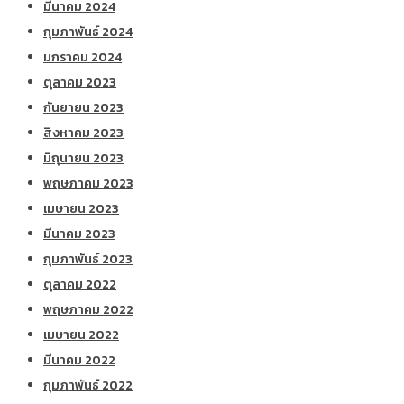
มีนาคม 2024
กุมภาพันธ์ 2024
มกราคม 2024
ตุลาคม 2023
กันยายน 2023
สิงหาคม 2023
มิถุนายน 2023
พฤษภาคม 2023
เมษายน 2023
มีนาคม 2023
กุมภาพันธ์ 2023
ตุลาคม 2022
พฤษภาคม 2022
เมษายน 2022
มีนาคม 2022
กุมภาพันธ์ 2022