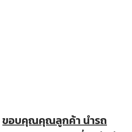
ขอบคุณคุณลูกค้า นำรถ