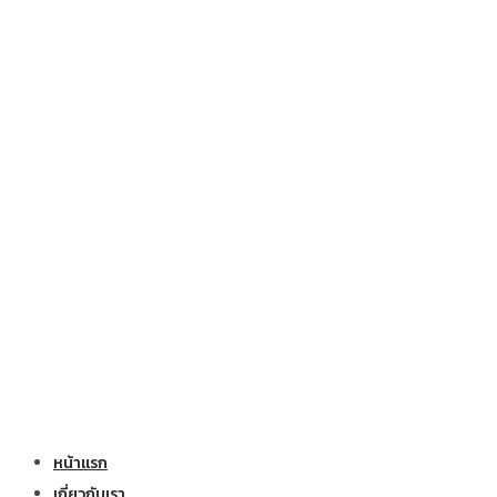
หน้าแรก
เกี่ยวกับเรา