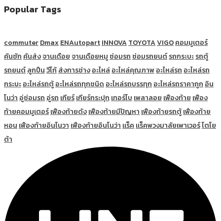
Popular Tags
commuter
Dmax
ENAutopart
INNOVA
TOYOTA
VIGO
คอมมูเตอร์
คันชัก
คันส่ง
จานเดือย
จานเดือยหมู
ซ่อมรถ
ซ่อมรถยนต์
รถกระบะ
รถตู้
รถยนต์
ลูกปืน
วีโก้
ส่งการช่าง
อะไหล่
อะไหล่คุณภาพ
อะไหล่รถ
อะไหล่รถ
กระบะ
อะไหล่รถตู้
อะไหล่รถทุกชนิด
อะไหล่รถบรรทุก
อะไหล่รถราคาถูก
อิน
โนว่า
อู่ซ่อมรถ
อู่รถ
เกียร์
เกียร์กระปุก
เทอร์โบ
เพลาลอย
เฟืองท้าย
เฟือง
ท้ายคอมมูเตอร์
เฟืองท้ายดัง
เฟืองท้ายมีปัญหา
เฟืองท้ายรถตู้
เฟืองท้าย
หอน
เฟืองท้ายอินโนวา
เฟืองท้ายอินโนว่า
แร็ค
แร็คพวงมาลัยเพาเวอร์
โตโย
ต้า