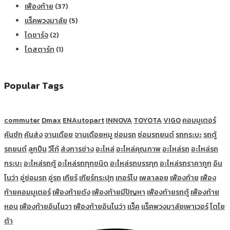
เฟืองท้าย
(37)
แร็คพวงมาลัย
(5)
ไดชาร์จ
(2)
ไดสตาร์ท
(1)
Popular Tags
commuter
Dmax
ENAutopart
INNOVA
TOYOTA
VIGO
คอมมูเตอร์
คันชัก
คันส่ง
จานเดือย
จานเดือยหมู
ซ่อมรถ
ซ่อมรถยนต์
รถกระบะ
รถตู้
รถยนต์
ลูกปืน
วีโก้
ส่งการช่าง
อะไหล่
อะไหล่คุณภาพ
อะไหล่รถ
อะไหล่รถ
กระบะ
อะไหล่รถตู้
อะไหล่รถทุกชนิด
อะไหล่รถบรรทุก
อะไหล่รถราคาถูก
อิน
โนว่า
อู่ซ่อมรถ
อู่รถ
เกียร์
เกียร์กระปุก
เทอร์โบ
เพลาลอย
เฟืองท้าย
เฟือง
ท้ายคอมมูเตอร์
เฟืองท้ายดัง
เฟืองท้ายมีปัญหา
เฟืองท้ายรถตู้
เฟืองท้าย
หอน
เฟืองท้ายอินโนวา
เฟืองท้ายอินโนว่า
แร็ค
แร็คพวงมาลัยเพาเวอร์
โตโย
ต้า