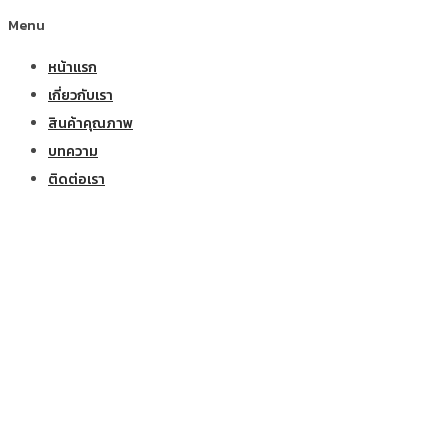
Menu
หน้าแรก
เกี่ยวกับเรา
สินค้าคุณภาพ
บทความ
ติดต่อเรา