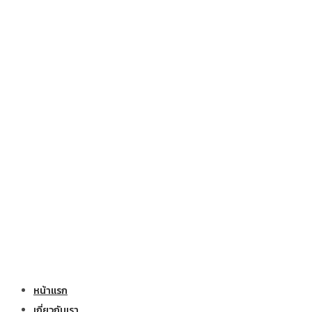
หน้าแรก
เกี่ยวกับเรา