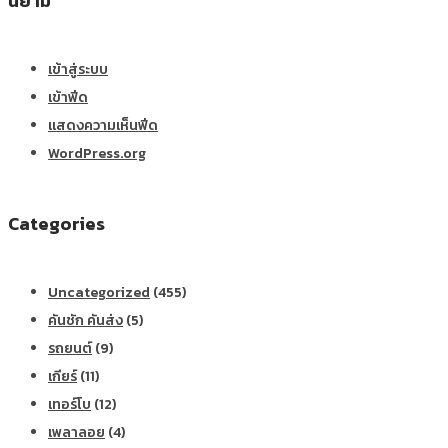
นิยาม
เข้าสู่ระบบ
เข้าฟีด
แสดงความเห็นฟีด
WordPress.org
Categories
Uncategorized
(455)
คันชัก คันส่ง
(5)
รถยนต์
(9)
เกียร์
(11)
เทอร์โบ
(12)
เพลาลอย
(4)