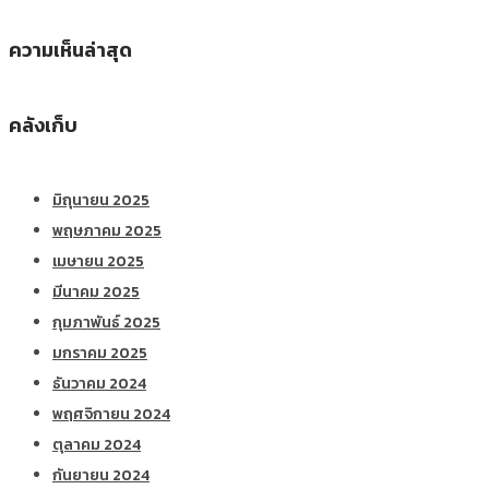
ความเห็นล่าสุด
คลังเก็บ
มิถุนายน 2025
พฤษภาคม 2025
เมษายน 2025
มีนาคม 2025
กุมภาพันธ์ 2025
มกราคม 2025
ธันวาคม 2024
พฤศจิกายน 2024
ตุลาคม 2024
กันยายน 2024