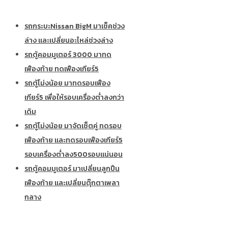
รถกระบะNissan BigM มาเช็คช่วง
ล่าง และเปลี่ยนอะไหล่ช่วงล่าง
รถตู้คอมมูเตอร์ 3000 มาทด
เฟืองท้าย ทดเฟืองเกียร์5
รถตู้โม่งน้อย มาทดรอบเฟือง
เกียร์5 เพื่อให้รอบเครื่องต่ำลงกว่า
เดิม
รถตู้โม่งน้อย มาจัดเซ็ตคู่ ทดรอบ
เฟืองท้าย และทดรอบเฟืองเกียร์5
รอบเครื่องต่ำลง500รอบแน่นอน
รถตู้คอมมูเตอร์ มาเปลี่ยนลูกปืน
เฟืองท้าย และเปลี่ยนตุ๊กตาเพลา
กลาง