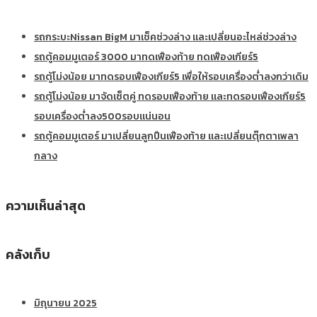
รถกระบะNissan BigM มาเช็คช่วงล่าง และเปลี่ยนอะไหล่ช่วงล่าง
รถตู้คอมมูเตอร์ 3000 มาทดเฟืองท้าย ทดเฟืองเกียร์5
รถตู้โม่งน้อย มาทดรอบเฟืองเกียร์5 เพื่อให้รอบเครื่องต่ำลงกว่าเดิม
รถตู้โม่งน้อย มาจัดเซ็ตคู่ ทดรอบเฟืองท้าย และทดรอบเฟืองเกียร์5
รอบเครื่องต่ำลง500รอบแน่นอน
รถตู้คอมมูเตอร์ มาเปลี่ยนลูกปืนเฟืองท้าย และเปลี่ยนตุ๊กตาเพลา
กลาง
ความเห็นล่าสุด
คลังเก็บ
มิถุนายน 2025