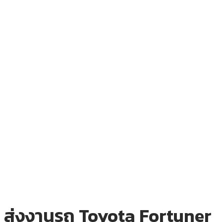
ส่งงานรถ Toyota Fortuner