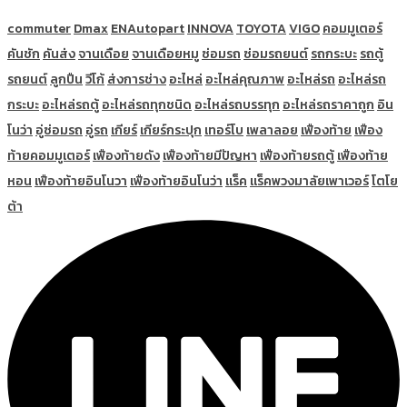
commuter
Dmax
ENAutopart
INNOVA
TOYOTA
VIGO
คอมมูเตอร์
คันชัก
คันส่ง
จานเดือย
จานเดือยหมู
ซ่อมรถ
ซ่อมรถยนต์
รถกระบะ
รถตู้
รถยนต์
ลูกปืน
วีโก้
ส่งการช่าง
อะไหล่
อะไหล่คุณภาพ
อะไหล่รถ
อะไหล่รถ
กระบะ
อะไหล่รถตู้
อะไหล่รถทุกชนิด
อะไหล่รถบรรทุก
อะไหล่รถราคาถูก
อิน
โนว่า
อู่ซ่อมรถ
อู่รถ
เกียร์
เกียร์กระปุก
เทอร์โบ
เพลาลอย
เฟืองท้าย
เฟือง
ท้ายคอมมูเตอร์
เฟืองท้ายดัง
เฟืองท้ายมีปัญหา
เฟืองท้ายรถตู้
เฟืองท้าย
หอน
เฟืองท้ายอินโนวา
เฟืองท้ายอินโนว่า
แร็ค
แร็คพวงมาลัยเพาเวอร์
โตโย
ต้า