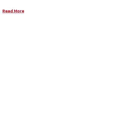
Read More