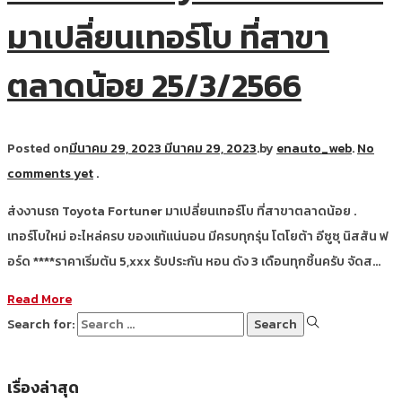
มาเปลี่ยนเทอร์โบ ที่สาขา
ตลาดน้อย 25/3/2566
Posted on
มีนาคม 29, 2023
มีนาคม 29, 2023
.
by
enauto_web
.
No
comments yet
.
ส่งงานรถ Toyota Fortuner มาเปลี่ยนเทอร์โบ ที่สาขาตลาดน้อย .
เทอร์โบใหม่ อะไหล่ครบ ของแท้แน่นอน มีครบทุกรุ่น โตโยต้า อีซูซุ นิสสัน ฟ
อร์ด ****ราคาเริ่มต้น 5,xxx รับประกัน หอน ดัง 3 เดือนทุกชิ้นครับ จัดส…
Read More
Search for:
เรื่องล่าสุด