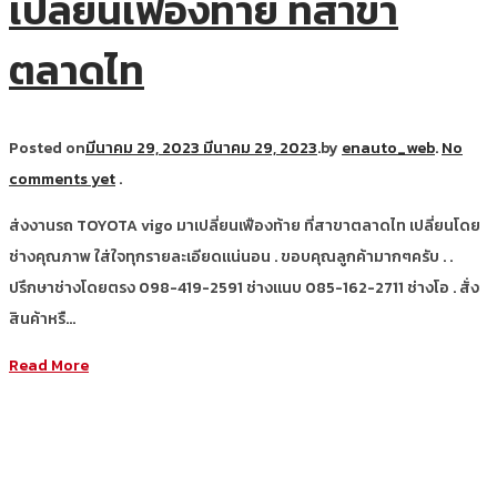
เปลี่ยนเฟืองท้าย ที่สาขา
ตลาดไท
Posted on
มีนาคม 29, 2023
มีนาคม 29, 2023
.
by
enauto_web
.
No
comments yet
.
ส่งงานรถ TOYOTA vigo มาเปลี่ยนเฟืองท้าย ที่สาขาตลาดไท เปลี่ยนโดย
ช่างคุณภาพ ใส่ใจทุกรายละเอียดแน่นอน . ขอบคุณลูกค้ามากๆครับ . .
ปรึกษาช่างโดยตรง 098-419-2591 ช่างแนบ 085-162-2711 ช่างโอ . สั่ง
สินค้าหรื…
Read More