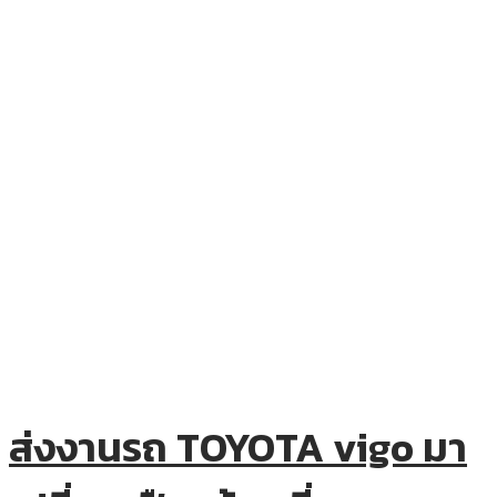
ส่งงานรถ TOYOTA vigo มา