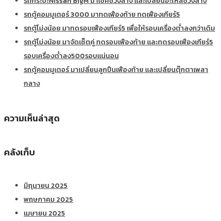
รถกระบะNissan BigM มาเช็คช่วงล่าง และเปลี่ยนอะไหล่ช่วงล่าง
รถตู้คอมมูเตอร์ 3000 มาทดเฟืองท้าย ทดเฟืองเกียร์5
รถตู้โม่งน้อย มาทดรอบเฟืองเกียร์5 เพื่อให้รอบเครื่องต่ำลงกว่าเดิม
รถตู้โม่งน้อย มาจัดเซ็ตคู่ ทดรอบเฟืองท้าย และทดรอบเฟืองเกียร์5
รอบเครื่องต่ำลง500รอบแน่นอน
รถตู้คอมมูเตอร์ มาเปลี่ยนลูกปืนเฟืองท้าย และเปลี่ยนตุ๊กตาเพลา
กลาง
ความเห็นล่าสุด
คลังเก็บ
มิถุนายน 2025
พฤษภาคม 2025
เมษายน 2025