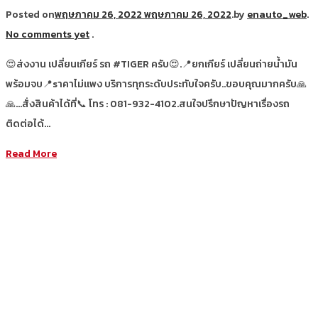
Posted on
พฤษภาคม 26, 2022
พฤษภาคม 26, 2022
.
by
enauto_web
.
No comments yet
.
😍ส่งงาน เปลี่ยนเกียร์ รถ #TIGER ครับ😍.📍ยกเกียร์ เปลี่ยนถ่ายน้ำมัน
พร้อมจบ📍sาคาไม่แพง บริการทุกระดับประทับใจครับ..ขอบคุณมากครับ🙏
🙏…สั่งสินค้าได้ที่📞 โทร : 081-932-4102.สนใจปรึกษาปัญหาเรื่องรถ
ติดต่อได้…
Read More