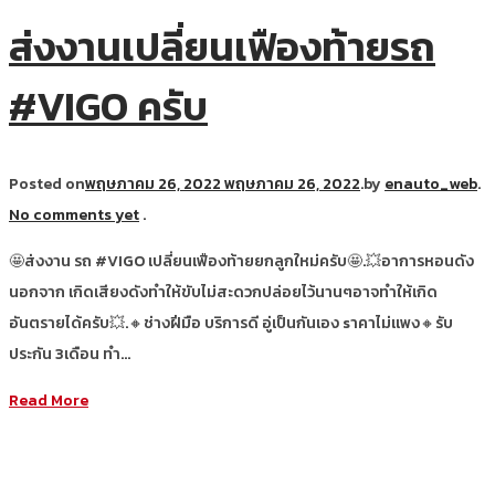
ส่งงานเปลี่ยนเฟืองท้ายรถ
#VIGO ครับ
Posted on
พฤษภาคม 26, 2022
พฤษภาคม 26, 2022
.
by
enauto_web
.
No comments yet
.
🤩ส่งงาน รถ #VIGO เปลี่ยนเฟืองท้ายยกลูกใหม่ครับ🤩.💥อาการหอนดัง
นอกจาก เกิดเสียงดังทำให้ขับไม่สะดวกปล่อยไว้นานๆอาจทำให้เกิด
อันตรายได้ครับ💥.🔸ช่างฝีมือ บริการดี อู่เป็นกันเอง sาคาไม่แพง🔸รับ
ประกัน 3เดือน ทำ…
Read More