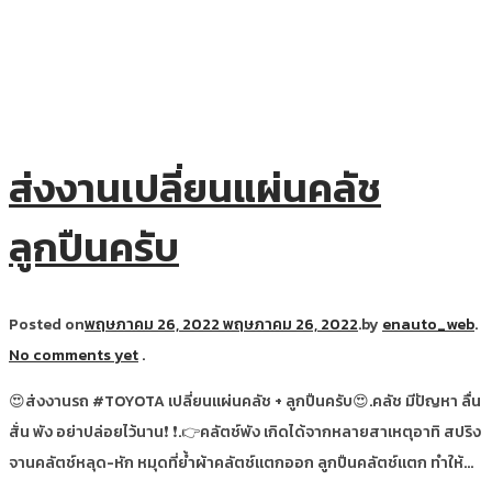
ส่งงานเปลี่ยนแผ่นคลัช
ลูกปืนครับ
Posted on
พฤษภาคม 26, 2022
พฤษภาคม 26, 2022
.
by
enauto_web
.
No comments yet
.
😍ส่งงานรถ #TOYOTA เปลี่ยนแผ่นคลัช + ลูกปืนครับ😍.คลัช มีปัญหา ลื่น
สั่น พัง อย่าปล่อยไว้นาน❗ ❗.👉คลัตช์พัง เกิดได้จากหลายสาเหตุอาทิ สปริง
จานคลัตช์หลุด-หัก หมุดที่ย้ำผ้าคลัตช์แตกออก ลูกปืนคลัตช์แตก ทำให้…