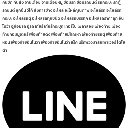
คันชัก
คันส่ง
จานเดือย
จานเดือยหมู
ซ่อมรถ
ซ่อมรถยนต์
รถกระบะ
รถตู้
รถยนต์
ลูกปืน
วีโก้
ส่งการช่าง
อะไหล่
อะไหล่คุณภาพ
อะไหล่รถ
อะไหล่รถ
กระบะ
อะไหล่รถตู้
อะไหล่รถทุกชนิด
อะไหล่รถบรรทุก
อะไหล่รถราคาถูก
อิน
โนว่า
อู่ซ่อมรถ
อู่รถ
เกียร์
เกียร์กระปุก
เทอร์โบ
เพลาลอย
เฟืองท้าย
เฟือง
ท้ายคอมมูเตอร์
เฟืองท้ายดัง
เฟืองท้ายมีปัญหา
เฟืองท้ายรถตู้
เฟืองท้าย
หอน
เฟืองท้ายอินโนวา
เฟืองท้ายอินโนว่า
แร็ค
แร็คพวงมาลัยเพาเวอร์
โตโย
ต้า