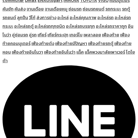
commuter
Dmax
ENAutopart
INNOVA
TOYOTA
VIGO
คอมมูเตอร์
คันชัก
คันส่ง
จานเดือย
จานเดือยหมู
ซ่อมรถ
ซ่อมรถยนต์
รถกระบะ
รถตู้
รถยนต์
ลูกปืน
วีโก้
ส่งการช่าง
อะไหล่
อะไหล่คุณภาพ
อะไหล่รถ
อะไหล่รถ
กระบะ
อะไหล่รถตู้
อะไหล่รถทุกชนิด
อะไหล่รถบรรทุก
อะไหล่รถราคาถูก
อิน
โนว่า
อู่ซ่อมรถ
อู่รถ
เกียร์
เกียร์กระปุก
เทอร์โบ
เพลาลอย
เฟืองท้าย
เฟือง
ท้ายคอมมูเตอร์
เฟืองท้ายดัง
เฟืองท้ายมีปัญหา
เฟืองท้ายรถตู้
เฟืองท้าย
หอน
เฟืองท้ายอินโนวา
เฟืองท้ายอินโนว่า
แร็ค
แร็คพวงมาลัยเพาเวอร์
โตโย
ต้า