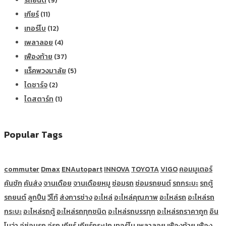
รถยนต์
(9)
เกียร์
(11)
เทอร์โบ
(12)
เพลาลอย
(4)
เฟืองท้าย
(37)
แร็คพวงมาลัย
(5)
ไดชาร์จ
(2)
ไดสตาร์ท
(1)
Popular Tags
commuter
Dmax
ENAutopart
INNOVA
TOYOTA
VIGO
คอมมูเตอร์
คันชัก
คันส่ง
จานเดือย
จานเดือยหมู
ซ่อมรถ
ซ่อมรถยนต์
รถกระบะ
รถตู้
รถยนต์
ลูกปืน
วีโก้
ส่งการช่าง
อะไหล่
อะไหล่คุณภาพ
อะไหล่รถ
อะไหล่รถ
กระบะ
อะไหล่รถตู้
อะไหล่รถทุกชนิด
อะไหล่รถบรรทุก
อะไหล่รถราคาถูก
อิน
โนว่า
อู่ซ่อมรถ
อู่รถ
เกียร์
เกียร์กระปุก
เทอร์โบ
เพลาลอย
เฟืองท้าย
เฟือง