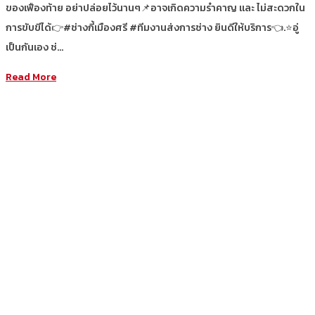
ของเฟืองท้าย อย่าปล่อยไว้นานๆ📌อาจเกิดความรำคาญ และ ไม่สะดวกใน
การขับขีได้👉#ช่างกี้เมืองศรี #ทีมงานส่งการช่าง ยินดีให้บริการ👈.⭐อู่
เป็นกันเอง ช่…
Read More