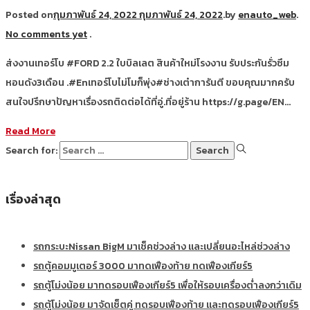
Posted on
กุมภาพันธ์ 24, 2022
กุมภาพันธ์ 24, 2022
.
by
enauto_web
.
No comments yet
.
ส่งงานเทอร์โบ #FORD 2.2 ใบบิลเลต สินค้าใหม่โรงงาน รับประกันรั่วซึม
หอนดัง3เดือน .#Enเทอร์โบไม่โมก็พุ่ง#ช่างเต๋าการันตี ขอบคุณมากครับ
สนใจปรึกษาปัญหาเรื่องรถติดต่อได้ที่อู่.ที่อยู่ร้าน https://g.page/EN…
Read More
Search for:
เรื่องล่าสุด
รถกระบะNissan BigM มาเช็คช่วงล่าง และเปลี่ยนอะไหล่ช่วงล่าง
รถตู้คอมมูเตอร์ 3000 มาทดเฟืองท้าย ทดเฟืองเกียร์5
รถตู้โม่งน้อย มาทดรอบเฟืองเกียร์5 เพื่อให้รอบเครื่องต่ำลงกว่าเดิม
รถตู้โม่งน้อย มาจัดเซ็ตคู่ ทดรอบเฟืองท้าย และทดรอบเฟืองเกียร์5