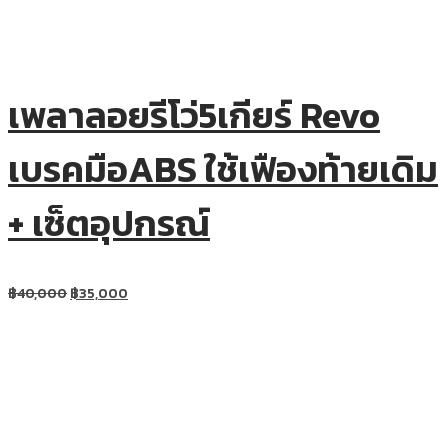
เพลาลอยรีโว่5เกียร์ Revo
เบรคมือABS ใช้เฟืองท้ายเดิม
+ เซ็ตอุปกรณ์
฿
40,000
฿
35,000