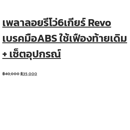
เพลาลอยรีโว่6เกียร์ Revo
เบรคมือABS ใช้เฟืองท้ายเดิม
+ เซ็ตอุปกรณ์
฿
40,000
฿
35,000