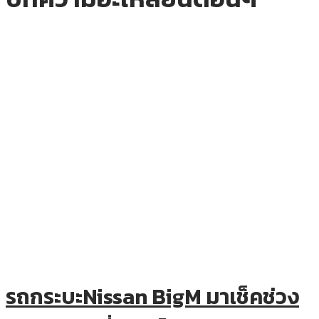
รถกระบะNissan BigM มาเช็คช่วง