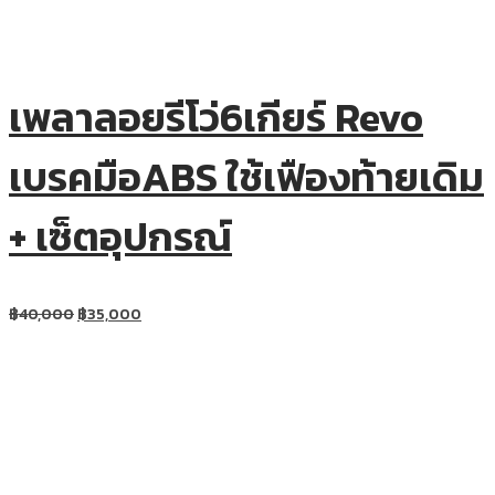
เพลาลอยรีโว่6เกียร์ Revo
เบรคมือABS ใช้เฟืองท้ายเดิม
+ เซ็ตอุปกรณ์
฿
40,000
฿
35,000