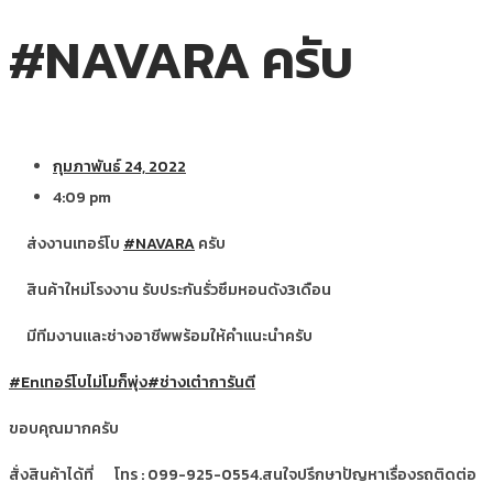
#NAVARA ครับ
กุมภาพันธ์ 24, 2022
4:09 pm
ส่งงานเทอร์โบ
#NAVARA
ครับ
สินค้าใหม่โรงงาน รับประกันรั่วซึมหอนดัง3เดือน
มีทีมงานและช่างอาชีพพร้อมให้คำแนะนำครับ
#Enเทอร์โบไม่โมก็พุ่ง
#ช่างเต๋าการันตี
ขอบคุณมากครับ
สั่งสินค้าได้ที่
โทร : 099-925-0554.สนใจปรึกษาปัญหาเรื่องรถติดต่อ