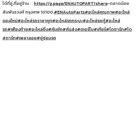
ได้ที่อู่.ที่อยู่ร้าน
https://g.page/ENAUTOPART?share
-ตลาดน้อย
สัมพันธวงศ์ กรุงเทพ 10100.
#ENAutoParts
#อะไหล่คุณภาพ
#อะไหล่
ของใหม่
#อะไหล่รถราคาถูก
#อะไหล่รถกระบะ
#อะไหล่รถตู้
#อะไหล่
รถ
#เฟืองท้าย
#อะไหล่ซิ่ง
#คันชัก
#คันส่ง
#เทอร์โบ
#เกียร์
#ไดชาร์ท
#ได
สตาร์ท
#เพลาลอย
#อู่ซ่อมรถ