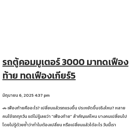
รถตู้คอมมูเตอร์ 3000 มาทดเฟือง
ท้าย ทดเฟืองเกียร์5
มิถุนายน 6, 2025
4:37 pm
🚗 เฟืองท้ายคืออะไร? เปลี่ยนแล้วรถแรงขึ้น ประหยัดขึ้นจริงไหม? หลาย
คนใช้รถทุกวัน แต่ไม่รู้เลยว่า “เฟืองท้าย” สำคัญแค่ไหน บางคนเปลี่ยนไป
โดยไม่รู้ด้วยซ้ำว่าทำไมต้องเปลี่ยน หรือเปลี่ยนแล้วได้อะไร วันนี้เรา