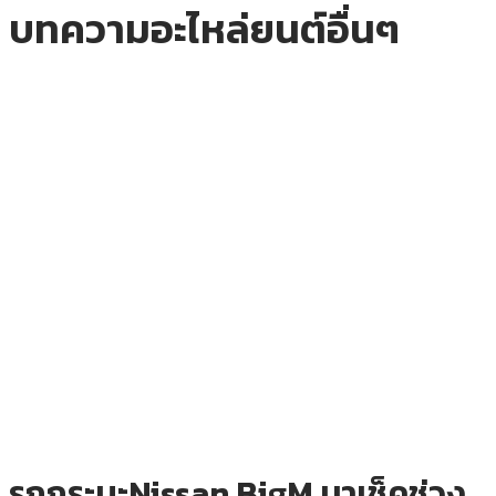
บทความอะไหล่ยนต์อื่นๆ
รถกระบะNissan BigM มาเช็คช่วง