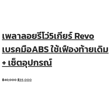
เพลาลอยรีโว่5เกียร์ Revo
เบรคมือABS ใช้เฟืองท้ายเดิม
+ เซ็ตอุปกรณ์
฿
40,000
฿
35,000