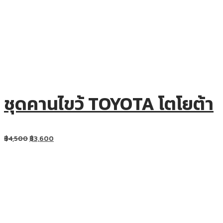
ชุดคานไขว้ TOYOTA โตโยต้า
฿
4,500
฿
3,600