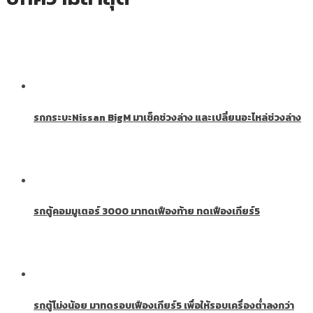
รถกระบะNissan BigM มาเช็คช่วงล่าง และเปลี่ยนอะไหล่ช่วงล่าง
รถตู้คอมมูเตอร์ 3000 มาทดเฟืองท้าย ทดเฟืองเกียร์5
รถตู้โม่งน้อย มาทดรอบเฟืองเกียร์5 เพื่อให้รอบเครื่องต่ำลงกว่า