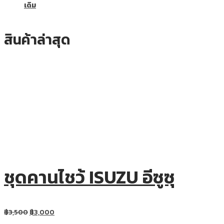
เดิม
สินค้าล่าสุด
ชุดคานไชว้ ISUZU อีซูซุ
฿
3,500
฿
3,000