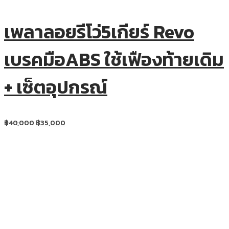
เพลาลอยรีโว่5เกียร์ Revo
เบรคมือABS ใช้เฟืองท้ายเดิม
+ เซ็ตอุปกรณ์
฿
40,000
฿
35,000