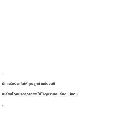
.
มีการรับประกันให้คุณลูกค้าแน่นอน!!
เปลี่ยนโดยช่างคุณภาพ ใส่ใจทุกรายละเอียดแน่นอน
.