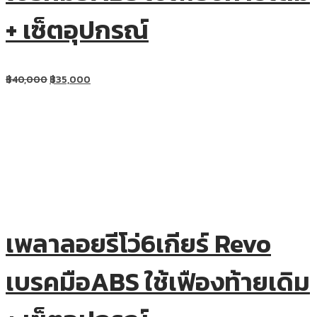
+ เซ็ตอุปกรณ์
฿
40,000
฿
35,000
เพลาลอยรีโว่6เกียร์ Revo
เบรคมือABS ใช้เฟืองท้ายเดิม