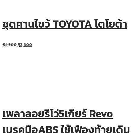
ชุดคานไขว้ TOYOTA โตโยต้า
฿
4,500
฿
3,600
เพลาลอยรีโว่5เกียร์ Revo
เบรคมือABS ใช้เฟืองท้ายเดิม