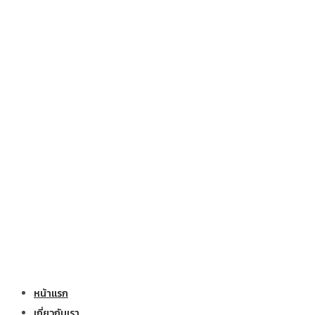
หน้าแรก
เกี่ยวกับเรา