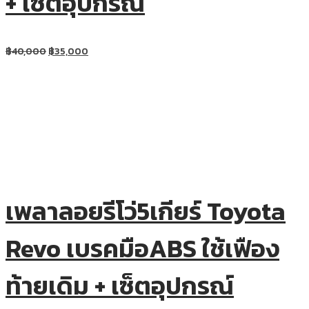
+ เซ็ตอุปกรณ์
฿
40,000
฿
35,000
เพลาลอยรีโว่5เกียร์ Toyota
Revo เบรคมือABS ใช้เฟือง
ท้ายเดิม + เซ็ตอุปกรณ์