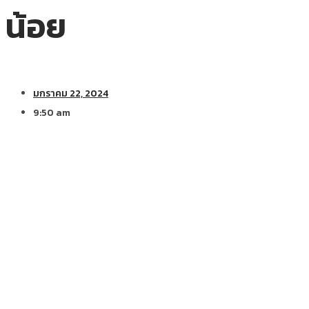
น้อย
มกราคม 22, 2024
9:50 am