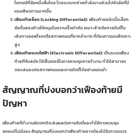
ในกรณีที่ล้อหนึ่งลื่นไถล โดยระบบจะถ่ายกำลังบางส่วนไปยังล้อที่มี
แรงเสียดทานมากขึ้น
เฟืองท้ายล็อก (Locking Differential):
เฟืองท้ายชนิดนี้จะล็อก
ล้อทั้งสองข้างให้หมุนในความเร็วเท่ากัน เหมาะสำหรับการขับขี่ใน
เส้นทางออฟโรดหรือสภาพถนนที่ยากลำบาก ที่ต้องการแรงยึดเกาะ
สูง
เฟืองท้ายแบบไฟฟ้า (Electronic Differential):
เป็นระบบเฟือง
ท้ายที่ทันสมัย ใช้เซ็นเซอร์ในการควบคุมการทำงาน ทำให้สามารถ
ตอบสนองต่อสภาพถนนและการขับขี่ได้อย่างแม่นยำ
สัญญาณที่บ่งบอกว่าเฟืองท้ายมี
ปัญหา
เฟืองท้ายที่ทำงานผิดปกติจะส่งผลต่อการขับขี่และทำให้การควบคุม
รถยนต์ไม่มั่นคง สัญญาณที่บ่งบอกว่าเฟืองท้ายอาจต้องได้รับการตรวจ