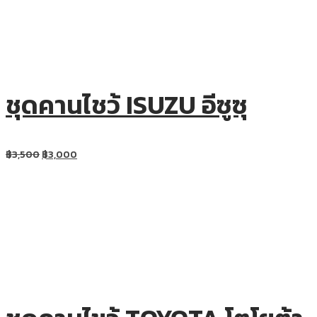
ชุดคานไชว้ ISUZU อีซูซุ
฿
3,500
฿
3,000