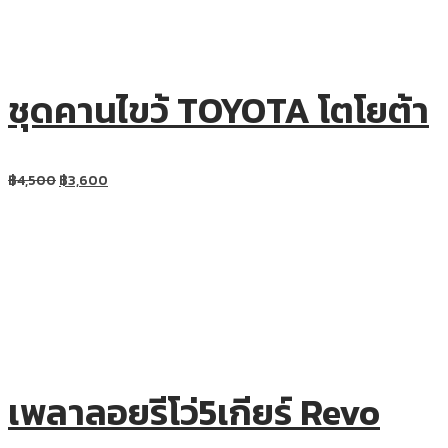
ชุดคานไขว้ TOYOTA โตโยต้า
฿
4,500
฿
3,600
เพลาลอยรีโว่5เกียร์ Revo