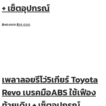
+ เซ็ตอุปกรณ์
฿
40,000
฿
35,000
เพลาลอยรีโว่5เกียร์ Toyota
Revo เบรคมือABS ใช้เฟือง
ท้ายเดิม + เซ็ตอุปกรณ์