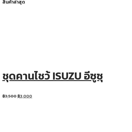
สินค้าล่าสุด
ชุดคานไชว้ ISUZU อีซูซุ
฿
3,500
฿
3,000