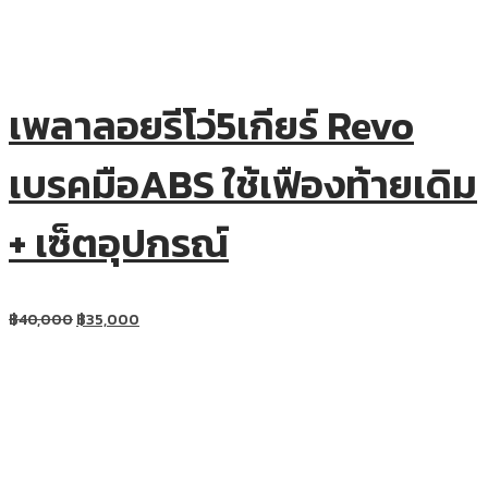
เพลาลอยรีโว่5เกียร์ Revo
เบรคมือABS ใช้เฟืองท้ายเดิม
+ เซ็ตอุปกรณ์
฿
40,000
฿
35,000