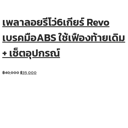
เพลาลอยรีโว่6เกียร์ Revo
เบรคมือABS ใช้เฟืองท้ายเดิม
+ เซ็ตอุปกรณ์
฿
40,000
฿
35,000