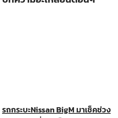
รถกระบะNissan BigM มาเช็คช่วง