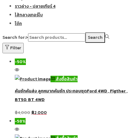
ราวล่าง - ปลายเกียร์ 4
ไส้กลางเทอร์โบ
โช้ค
Search for:>
Search
Filter
-50%
สั่งซื้อสินค้า
คันชักคันส่ง ลูกหมากคันชัก ประกอบชุดFord 4WD , Figther ,
BT50, BT 4WD
฿
4,000
฿
2,000
-58%