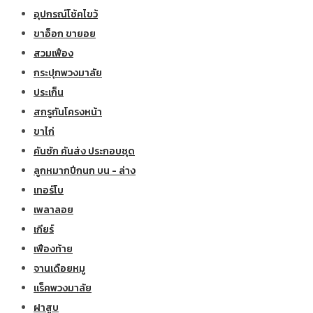
อุปกรณ์โช้คไขว้
ขาอ็อก ขายอย
สวมเฟือง
กระปุกพวงมาลัย
ประเก็น
สกรูกันโครงหน้า
ขาไก่
คันชัก คันส่ง ประกอบชุด
ลูกหมากปีกนก บน - ล่าง
เทอร์โบ
เพลาลอย
เกียร์
เฟืองท้าย
จานเดือยหมู
แร็คพวงมาลัย
ฝาสูบ