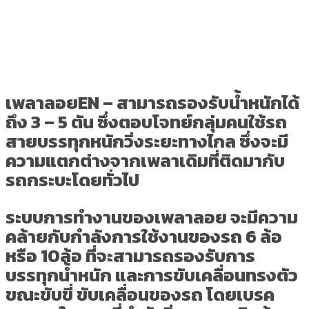
เพลาลอยEN – สามารถรองรับน้ำหนักได้
ถึง 3 – 5 ตัน ซึ่งตอบโจทย์กลุ่มคนใช้รถ
สายบรรทุกหนักวิ่งระยะทางไกล
ซึ่งจะมี
ความแตกต่างจากเพลาเดิมที่ติดมากับ
รถกระบะโดยทั่วไป
ระบบการทำงานของเพลาลอย จะมีความ
คล้ายกับกำลังการใช้งานของรถ
6 ล้อ
หรือ 10ล้อ ที่จะสามารถรองรับการ
บรรทุกน้ำหนัก และการขับเคลื่อนทรงตัว
ขณะขับขี่ ขับเคลื่อนของรถ โดยเบรค