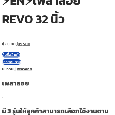
⚡EN⚡เพลาลอย
REVO 32 นิ้ว
฿
21,500
฿
19,500
สั่งซื้อสินค้า
โทรสอบถาม
หมวดหมู่:
เพลาลอย
เพลาลอย
.
มี 3 รู่นให้ลูกค้าสามารถเลือกใช้งานตาม