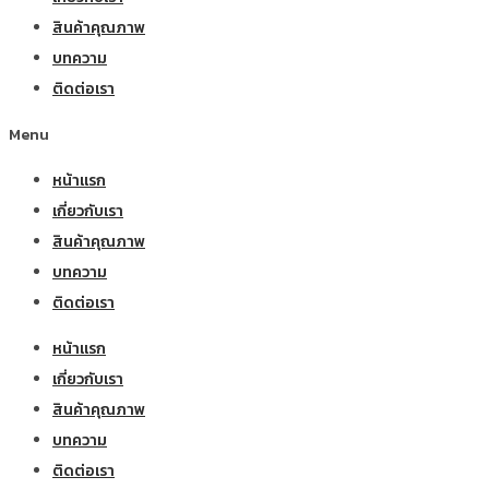
สินค้าคุณภาพ
บทความ
ติดต่อเรา
Menu
หน้าแรก
เกี่ยวกับเรา
สินค้าคุณภาพ
บทความ
ติดต่อเรา
หน้าแรก
เกี่ยวกับเรา
สินค้าคุณภาพ
บทความ
ติดต่อเรา