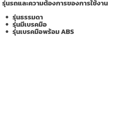
รุ่นรถและความต้องการของการใช้งาน
รุ่นธรรมดา
รุ่นมีเบรคมือ
รุ่นเบรคมือพร้อม ABS