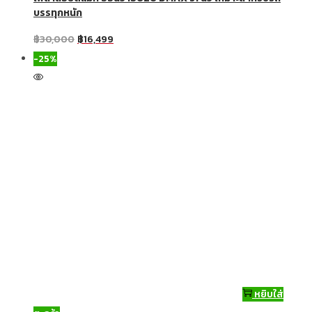
บรรทุกหนัก
฿
30,000
฿
16,499
-25%
หยิบใส่