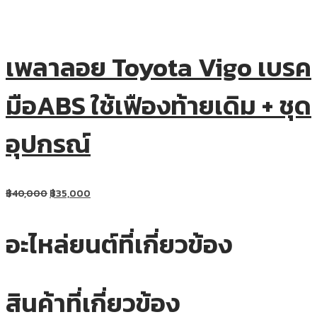
เพลาลอย Toyota Vigo เบรค
มือABS ใช้เฟืองท้ายเดิม + ชุด
อุปกรณ์
฿
40,000
฿
35,000
อะไหล่ยนต์ที่เกี่ยวข้อง
สินค้าที่เกี่ยวข้อง