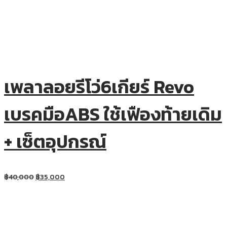
เพลาลอยรีโว่6เกียร์ Revo
เบรคมือABS ใช้เฟืองท้ายเดิม
+ เซ็ตอุปกรณ์
฿
40,000
฿
35,000