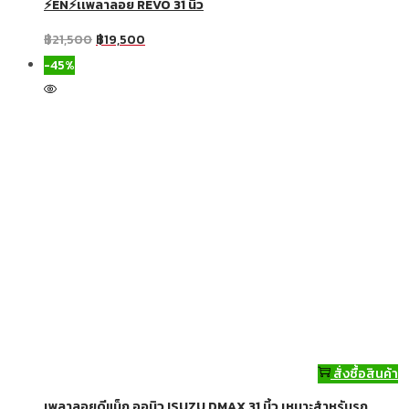
⚡EN⚡เเพลาลอย REVO 31 นิ้ว
฿
21,500
฿
19,500
-45%
สั่งซื้อสินค้า
เพลาลอยดีแม็ก ออนิว ISUZU DMAX 31 นิ้ว เหมาะสำหรับรถ