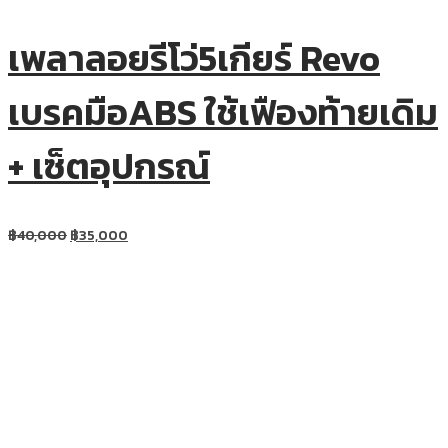
เพลาลอยรีโว่5เกียร์ Revo
เบรคมือABS ใช้เฟืองท้ายเดิม
+ เซ็ตอุปกรณ์
฿
40,000
฿
35,000