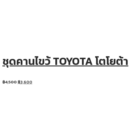
ชุดคานไขว้ TOYOTA โตโยต้า
฿
4,500
฿
3,600