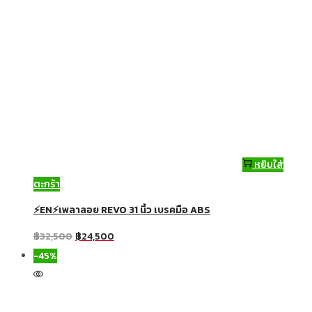
หยิบใส่
ตะกร้า
⚡EN⚡เพลาลอย REVO 31 นิ้ว เบรคมือ ABS
฿
32,500
฿
24,500
-45%