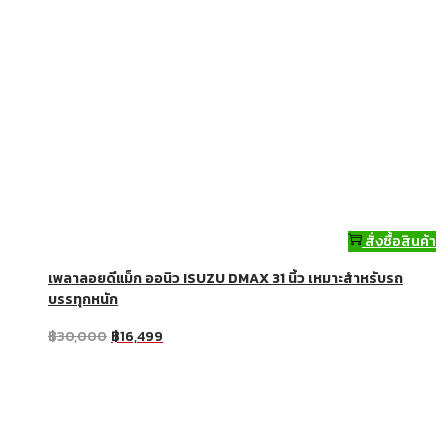
สั่งซื้อสินค้า
เพลาลอยดีแม็ก ออนิว ISUZU DMAX 31 นิ้ว เหมาะสำหรับรถ
บรรทุกหนัก
฿
30,000
฿
16,499